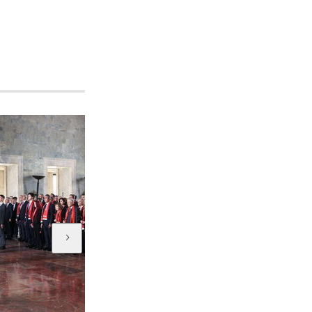
HT Kulüp
HT Kulüp 743. bölüm...