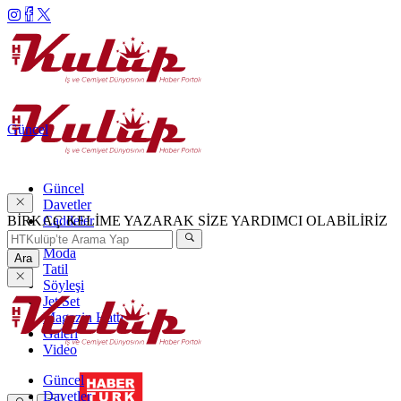
Güncel
Güncel
Davetler
BİRKAÇ KELİME YAZARAK SİZE YARDIMCI OLABİLİRİZ
Caddeler
Haftanın Şıkları
Moda
Ara
Tatil
Söyleşi
Jet Set
Magazin Hattı
Galeri
Video
Güncel
Davetler