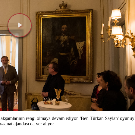
Videoyu
Oynat
kşamlarının rengi olmaya devam ediyor. 'Ben Türkan Saylan' oyunuyla
r-sanat ajandası da yer alıyor