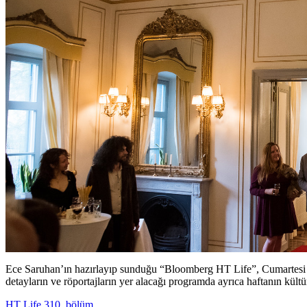
Ece Saruhan’ın hazırlayıp sunduğu “Bloomberg HT Life”, Cumartesi a
detayların ve röportajların yer alacağı programda ayrıca haftanın kültü
HT Life 310. bölüm...