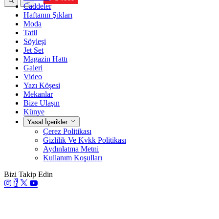
Caddeler
Haftanın Şıkları
Moda
Tatil
Söyleşi
Jet Set
Magazin Hattı
Galeri
Video
Yazı Köşesi
Mekanlar
Bize Ulaşın
Künye
Yasal İçerikler
Çerez Politikası
Gizlilik Ve Kvkk Politikası
Aydınlatma Metni
Kullanım Koşulları
Bizi Takip Edin