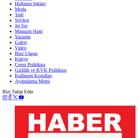
Haftanın Şıkları
Moda
Tatil
Söyleşi
Jet Set
Magazin Hattı
Yazarlar
Galeri
Video
Bize Ulaşın
Künye
Çerez Politikası
Gizlilik ve KVK Politikası
Kullanım Koşulları
Aydınlatma Metni
Bizi Takip Edin