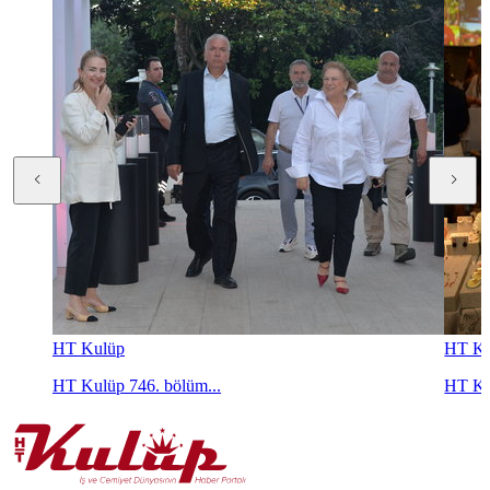
HT Kulüp
HT Ku
HT Kulüp 746. bölüm...
HT Ku