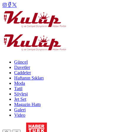
Güncel
Davetler
Caddeler
Haftanın Şıkları
Moda
Tatil
Söyleşi
Jet Set
Magazin Hattı
Galeri
Video