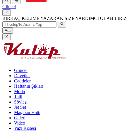
Güncel
BİRKAÇ KELİME YAZARAK SİZE YARDIMCI OLABİLİRİZ
Ara
Güncel
Davetler
Caddeler
Haftanın Şıkları
Moda
Tatil
Söyleşi
Jet Set
Magazin Hattı
Galeri
Video
Yazı Köşesi