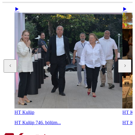
HT Kulüp
HT Ku
HT Kulüp 746. bölüm...
HT Ku