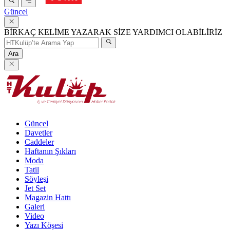
Güncel
BİRKAÇ KELİME YAZARAK SİZE YARDIMCI OLABİLİRİZ
Ara
Güncel
Davetler
Caddeler
Haftanın Şıkları
Moda
Tatil
Söyleşi
Jet Set
Magazin Hattı
Galeri
Video
Yazı Köşesi