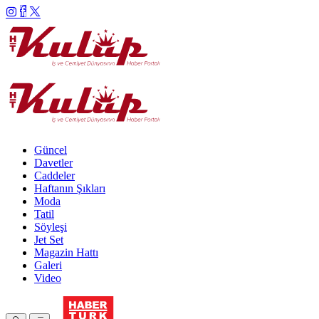
Güncel
Davetler
Caddeler
Haftanın Şıkları
Moda
Tatil
Söyleşi
Jet Set
Magazin Hattı
Galeri
Video