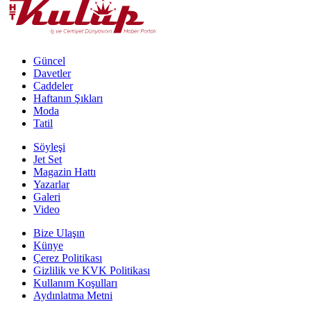
Güncel
Davetler
Caddeler
Haftanın Şıkları
Moda
Tatil
Söyleşi
Jet Set
Magazin Hattı
Yazarlar
Galeri
Video
Bize Ulaşın
Künye
Çerez Politikası
Gizlilik ve KVK Politikası
Kullanım Koşulları
Aydınlatma Metni