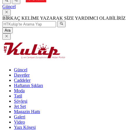
Güncel
BİRKAÇ KELİME YAZARAK SİZE YARDIMCI OLABİLİRİZ
Ara
Güncel
Davetler
Caddeler
Haftanın Şıkları
Moda
Tatil
Söyleşi
Jet Set
Magazin Hattı
Galeri
Video
Yazı Köşesi