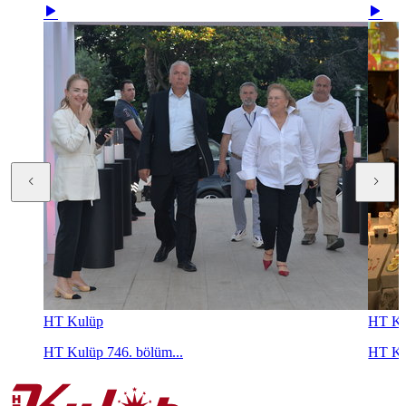
HT Kulüp
HT Ku
HT Kulüp 746. bölüm...
HT Ku