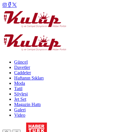
Güncel
Davetler
Caddeler
Haftanın Şıkları
Moda
Tatil
Söyleşi
Jet Set
Magazin Hattı
Galeri
Video