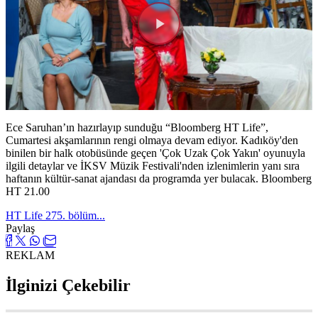
Videoyu
Oynat
Ece Saruhan’ın hazırlayıp sunduğu “Bloomberg HT Life”,
Cumartesi akşamlarının rengi olmaya devam ediyor. Kadıköy'den
binilen bir halk otobüsünde geçen 'Çok Uzak Çok Yakın' oyunuyla
ilgili detaylar ve İKSV Müzik Festivali'nden izlenimlerin yanı sıra
haftanın kültür-sanat ajandası da programda yer bulacak. Bloomberg
HT 21.00
HT Life 275. bölüm...
Paylaş
REKLAM
İlginizi Çekebilir