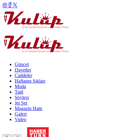
Güncel
Davetler
Caddeler
Haftanın Şıkları
Moda
Tatil
Söyleşi
Jet Set
Magazin Hattı
Galeri
Video