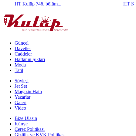
HT Kulüp 746. bölüm...
HT Ku
Güncel
Davetler
Caddeler
Haftanın Şıkları
Moda
Tatil
Söyleşi
Jet Set
Magazin Hattı
Yazarlar
Galeri
Video
Bize Ulaşın
Künye
Çerez Politikası
Gizlilik ve KVK Politikası