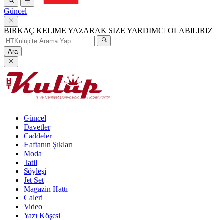
Güncel
BİRKAÇ KELİME YAZARAK SİZE YARDIMCI OLABİLİRİZ
Ara
Güncel
Davetler
Caddeler
Haftanın Şıkları
Moda
Tatil
Söyleşi
Jet Set
Magazin Hattı
Galeri
Video
Yazı Köşesi