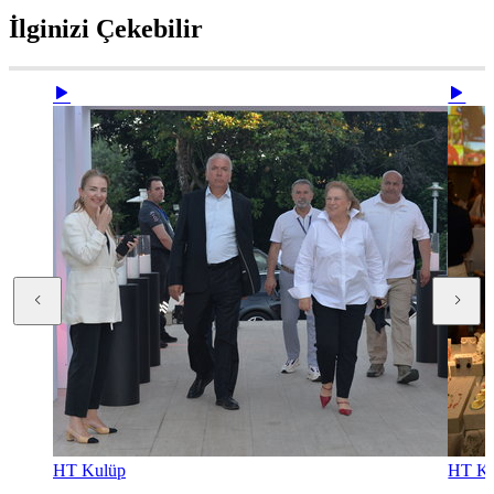
İlginizi Çekebilir
HT Kulüp
HT Ku