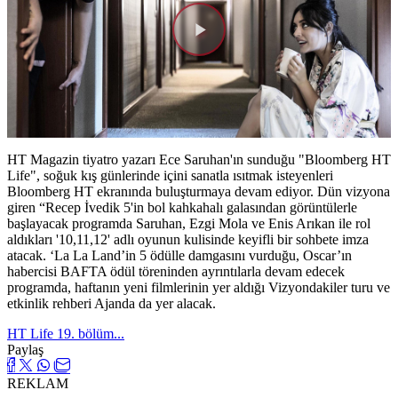
Videoyu
Oynat
HT Magazin tiyatro yazarı Ece Saruhan'ın sunduğu "Bloomberg HT
Life", soğuk kış günlerinde içini sanatla ısıtmak isteyenleri
Bloomberg HT ekranında buluşturmaya devam ediyor. Dün vizyona
giren “Recep İvedik 5'in bol kahkahalı galasından görüntülerle
başlayacak programda Saruhan, Ezgi Mola ve Enis Arıkan ile rol
aldıkları '10,11,12' adlı oyunun kulisinde keyifli bir sohbete imza
atacak. ‘La La Land’in 5 ödülle damgasını vurduğu, Oscar’ın
habercisi BAFTA ödül töreninden ayrıntılarla devam edecek
programda, haftanın yeni filmlerinin yer aldığı Vizyondakiler turu ve
etkinlik rehberi Ajanda da yer alacak.
HT Life 19. bölüm...
Paylaş
REKLAM