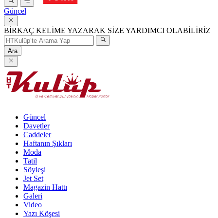
Güncel
BİRKAÇ KELİME YAZARAK SİZE YARDIMCI OLABİLİRİZ
Ara
Güncel
Davetler
Caddeler
Haftanın Şıkları
Moda
Tatil
Söyleşi
Jet Set
Magazin Hattı
Galeri
Video
Yazı Köşesi