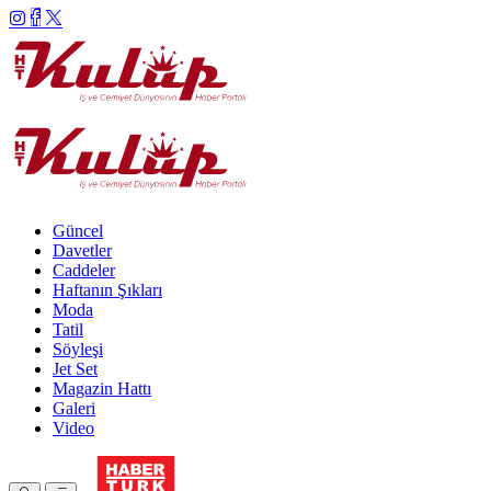
Güncel
Davetler
Caddeler
Haftanın Şıkları
Moda
Tatil
Söyleşi
Jet Set
Magazin Hattı
Galeri
Video