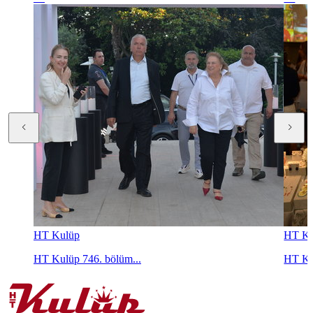
HT Kulüp
HT Ku
HT Kulüp 746. bölüm...
HT Ku