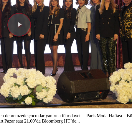
Videoyu
Oynat
n depremzede çocuklar yararına iftar daveti... Paris Moda Haftası... Bü
Mart Pazar saat 21.00’da Bloomberg HT’de...