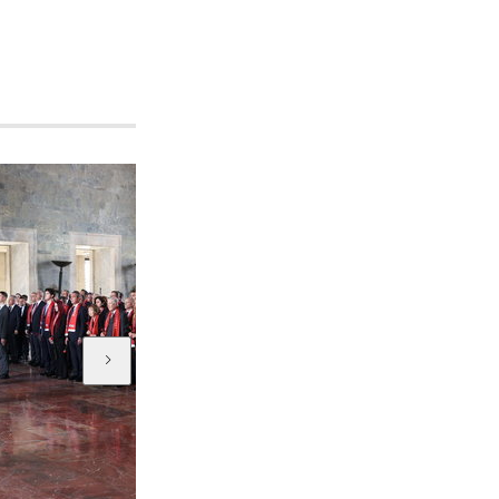
HT Kulüp
HT Kulüp 743. bölüm...