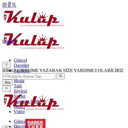
Güncel
Güncel
Davetler
BİRKAÇ KELİME YAZARAK SİZE YARDIMCI OLABİLİRİZ
Caddeler
Haftanın Şıkları
Moda
Ara
Tatil
Söyleşi
Jet Set
Magazin Hattı
Galeri
Video
Güncel
Davetler