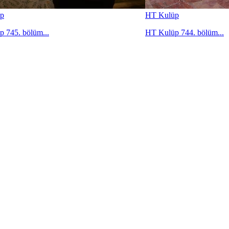
p
HT Kulüp
 745. bölüm...
HT Kulüp 744. bölüm...