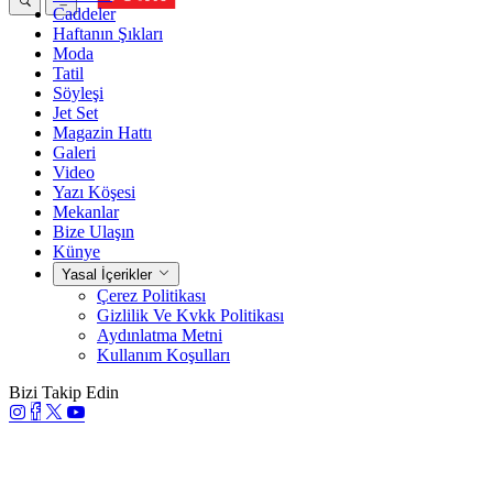
Caddeler
Haftanın Şıkları
Moda
Tatil
Söyleşi
Jet Set
Magazin Hattı
Galeri
Video
Yazı Köşesi
Mekanlar
Bize Ulaşın
Künye
Yasal İçerikler
Çerez Politikası
Gizlilik Ve Kvkk Politikası
Aydınlatma Metni
Kullanım Koşulları
Bizi Takip Edin