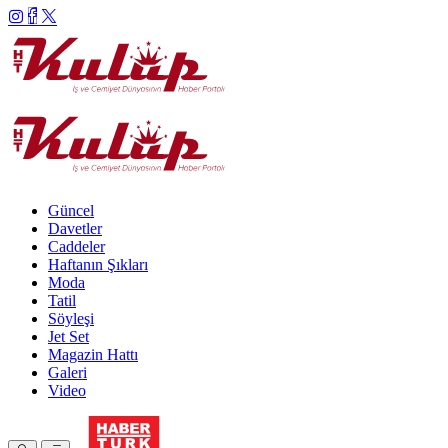
Güncel
Davetler
Caddeler
Haftanın Şıkları
Moda
Tatil
Söyleşi
Jet Set
Magazin Hattı
Galeri
Video