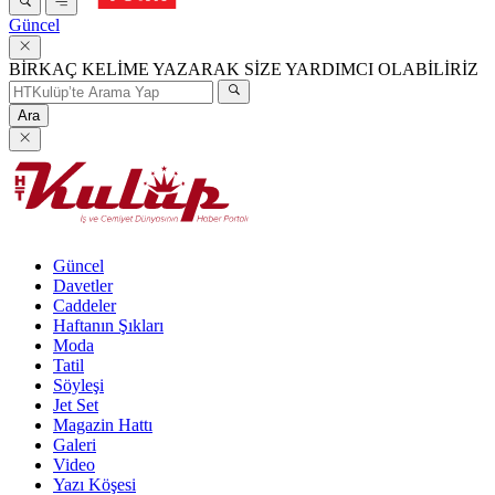
Güncel
BİRKAÇ KELİME YAZARAK SİZE YARDIMCI OLABİLİRİZ
Ara
Güncel
Davetler
Caddeler
Haftanın Şıkları
Moda
Tatil
Söyleşi
Jet Set
Magazin Hattı
Galeri
Video
Yazı Köşesi