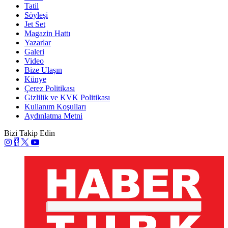
Tatil
Söyleşi
Jet Set
Magazin Hattı
Yazarlar
Galeri
Video
Bize Ulaşın
Künye
Çerez Politikası
Gizlilik ve KVK Politikası
Kullanım Koşulları
Aydınlatma Metni
Bizi Takip Edin