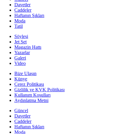
Davetler
Caddeler
Haftanın Şıkları
Moda
Tatil
Söyleşi
Jet Set
Magazin Hattı
Yazarlar
Galeri
Video
Bize Ulaşın
Künye
Çerez Politikası
Gizlilik ve KVK Politikası
Kullanım Koşulları
Aydınlatma Metni
Güncel
Davetler
Caddeler
Haftanın Şıkları
Moda