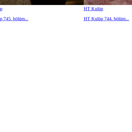
p
HT Kulüp
 745. bölüm...
HT Kulüp 744. bölüm...