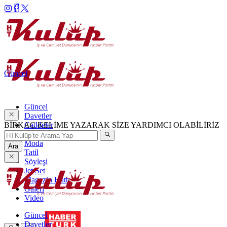
Güncel
Güncel
Davetler
BİRKAÇ KELİME YAZARAK SİZE YARDIMCI OLABİLİRİZ
Caddeler
Haftanın Şıkları
Moda
Ara
Tatil
Söyleşi
Jet Set
Magazin Hattı
Galeri
Video
Güncel
Davetler