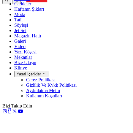
Caddeler
Haftanın Şıkları
Moda
Tatil
Söyleşi
Jet Set
Magazin Hattı
Galeri
Video
Yazı Köşesi
Mekanlar
Bize Ulaşın
Künye
Yasal İçerikler
Çerez Politikası
Gizlilik Ve Kvkk Politikası
Aydınlatma Metni
Kullanım Koşulları
Bizi Takip Edin