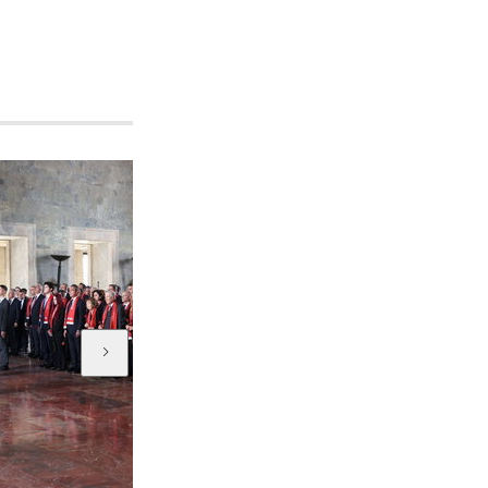
HT Kulüp
HT Kulüp 743. bölüm...