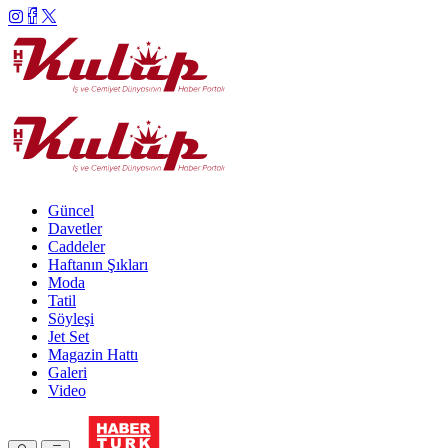
Güncel
Davetler
Caddeler
Haftanın Şıkları
Moda
Tatil
Söyleşi
Jet Set
Magazin Hattı
Galeri
Video