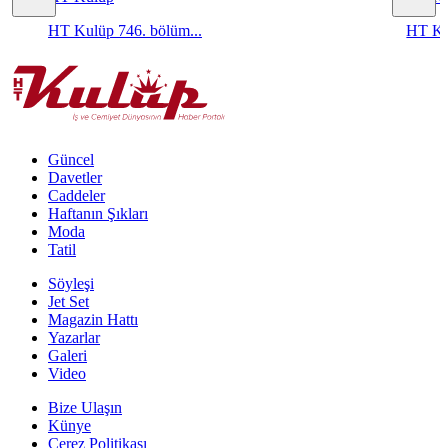
HT Kulüp 746. bölüm...
HT Ku
Güncel
Davetler
Caddeler
Haftanın Şıkları
Moda
Tatil
Söyleşi
Jet Set
Magazin Hattı
Yazarlar
Galeri
Video
Bize Ulaşın
Künye
Çerez Politikası