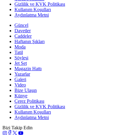
Gizlilik ve KVK Politikası
Kullanım Koşulları
Aydınlatma Metni
Güncel
Davetler
Caddeler
Haftanın Şıkları
Moda
Tatil
Söyleşi
Jet Set
Magazin Hattı
Yazarlar
Galeri
Video
Bize Ulaşın
Künye
Çerez Politikası
Gizlilik ve KVK Politikası
Kullanım Koşulları
Aydınlatma Metni
Bizi Takip Edin