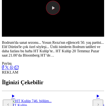
Videoyu
Oynat
Bodrum'da sanat sezonu... Yosun Reza'nın eğlenceli 50. yaş partisi...
Elif Dürüst'le çok özel söyleşi... Ünlü isimlerin Bodrum tatilleri ve
daha fazlası bu hafta HT Kulüp’te.. HT Kulüp 20 Temmuz Pazar
saat 21.00’da Bloomberg HT’de…
Paylaş
REKLAM
İlginizi Çekebilir
HT Kulüp
HT Ku