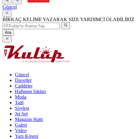
Güncel
BİRKAÇ KELİME YAZARAK SİZE YARDIMCI OLABİLİRİZ
Ara
Güncel
Davetler
Caddeler
Haftanın Şıkları
Moda
Tatil
Söyleşi
Jet Set
Magazin Hattı
Galeri
Video
Yazı Köşesi