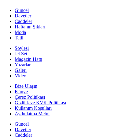
Güncel
Davetler
Caddeler
Haftanın Şıkları
Moda
Tatil
Söyleşi
Jet Set
Magazin Hattı
Yazarlar
Galeri
Video
Bize Ulaşın
Künye
Çerez Politikası
Gizlilik ve KVK Politikası
Kullanım Koşulları
Aydınlatma Metni
Güncel
Davetler
Caddeler