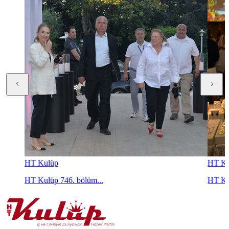
HT Kulüp
HT Ku
HT Kulüp 746. bölüm...
HT Ku