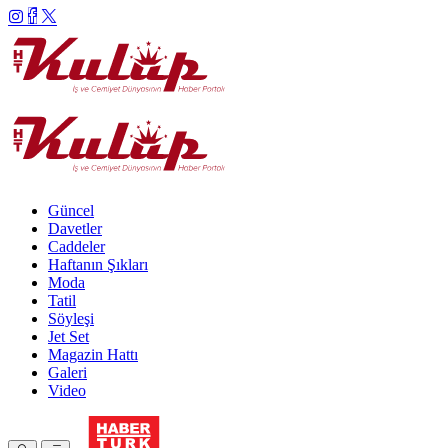
Güncel
Davetler
Caddeler
Haftanın Şıkları
Moda
Tatil
Söyleşi
Jet Set
Magazin Hattı
Galeri
Video