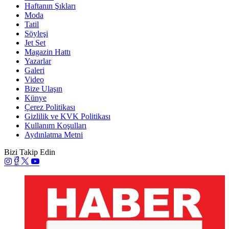
Haftanın Şıkları
Moda
Tatil
Söyleşi
Jet Set
Magazin Hattı
Yazarlar
Galeri
Video
Bize Ulaşın
Künye
Çerez Politikası
Gizlilik ve KVK Politikası
Kullanım Koşulları
Aydınlatma Metni
Bizi Takip Edin