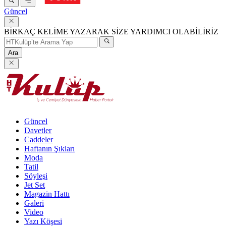
Güncel
BİRKAÇ KELİME YAZARAK SİZE YARDIMCI OLABİLİRİZ
Ara
Güncel
Davetler
Caddeler
Haftanın Şıkları
Moda
Tatil
Söyleşi
Jet Set
Magazin Hattı
Galeri
Video
Yazı Köşesi