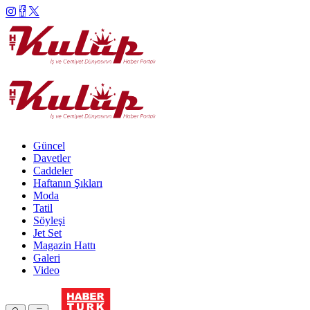
Güncel
Davetler
Caddeler
Haftanın Şıkları
Moda
Tatil
Söyleşi
Jet Set
Magazin Hattı
Galeri
Video