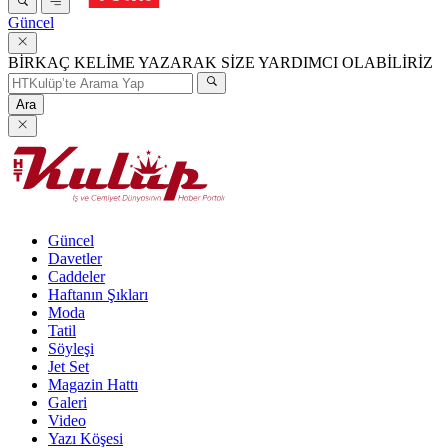
Güncel
BİRKAÇ KELİME YAZARAK SİZE YARDIMCI OLABİLİRİZ
Ara
Güncel
Davetler
Caddeler
Haftanın Şıkları
Moda
Tatil
Söyleşi
Jet Set
Magazin Hattı
Galeri
Video
Yazı Köşesi