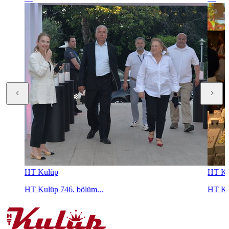
HT Kulüp
HT Ku
HT Kulüp 746. bölüm...
HT Ku