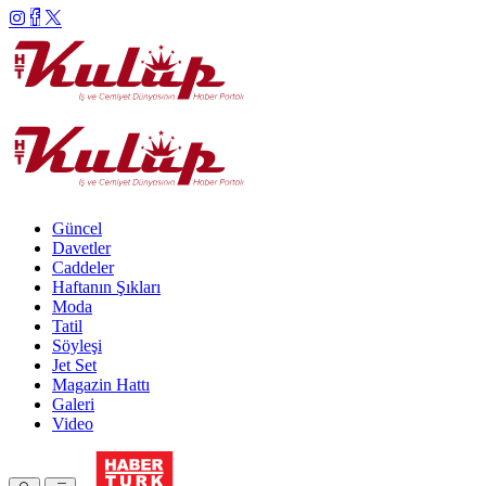
Güncel
Davetler
Caddeler
Haftanın Şıkları
Moda
Tatil
Söyleşi
Jet Set
Magazin Hattı
Galeri
Video