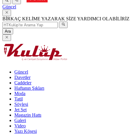
Güncel
BİRKAÇ KELİME YAZARAK SİZE YARDIMCI OLABİLİRİZ
Ara
Güncel
Davetler
Caddeler
Haftanın Şıkları
Moda
Tatil
Söyleşi
Jet Set
Magazin Hattı
Galeri
Video
Yazı Köşesi