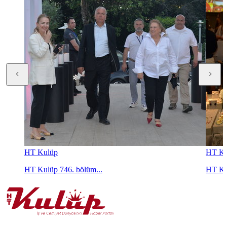
HT Kulüp
HT Ku
HT Kulüp 746. bölüm...
HT Ku