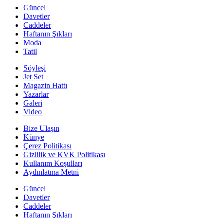
Güncel
Davetler
Caddeler
Haftanın Şıkları
Moda
Tatil
Söyleşi
Jet Set
Magazin Hattı
Yazarlar
Galeri
Video
Bize Ulaşın
Künye
Çerez Politikası
Gizlilik ve KVK Politikası
Kullanım Koşulları
Aydınlatma Metni
Güncel
Davetler
Caddeler
Haftanın Şıkları