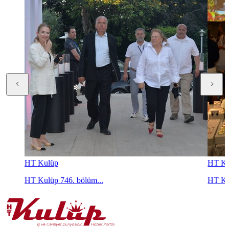
HT Kulüp
HT Ku
HT Kulüp 746. bölüm...
HT Ku