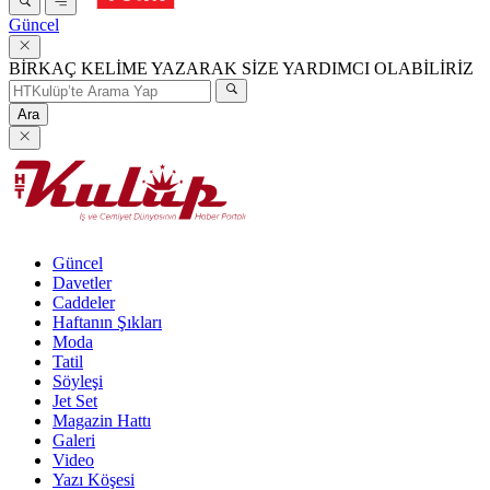
Güncel
BİRKAÇ KELİME YAZARAK SİZE YARDIMCI OLABİLİRİZ
Ara
Güncel
Davetler
Caddeler
Haftanın Şıkları
Moda
Tatil
Söyleşi
Jet Set
Magazin Hattı
Galeri
Video
Yazı Köşesi