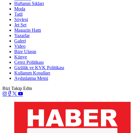
Haftanın Şıkları
Moda
Tatil
Söyleşi
Jet Set
Magazin Hattı
Yazarlar
Galeri
Video
Bize Ulaşın
Künye
Çerez Politikası
Gizlilik ve KVK Politikası
Kullanım Koşulları
Aydınlatma Metni
Bizi Takip Edin