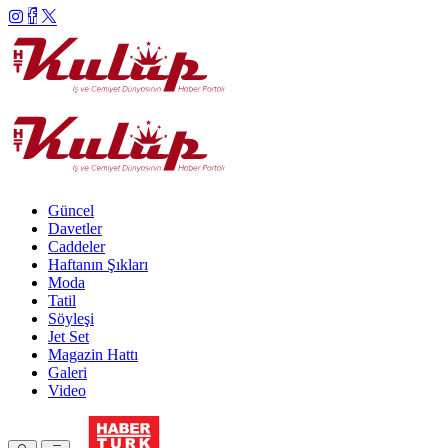
Güncel
Davetler
Caddeler
Haftanın Şıkları
Moda
Tatil
Söyleşi
Jet Set
Magazin Hattı
Galeri
Video