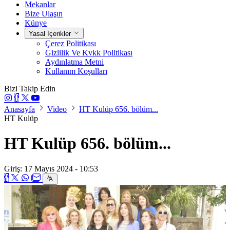
Mekanlar
Bize Ulaşın
Künye
Yasal İçerikler
Çerez Politikası
Gizlilik Ve Kvkk Politikası
Aydınlatma Metni
Kullanım Koşulları
Bizi Takip Edin
Anasayfa
Video
HT Kulüp 656. bölüm...
HT Kulüp
HT Kulüp 656. bölüm...
Giriş: 17 Mayıs 2024 - 10:53