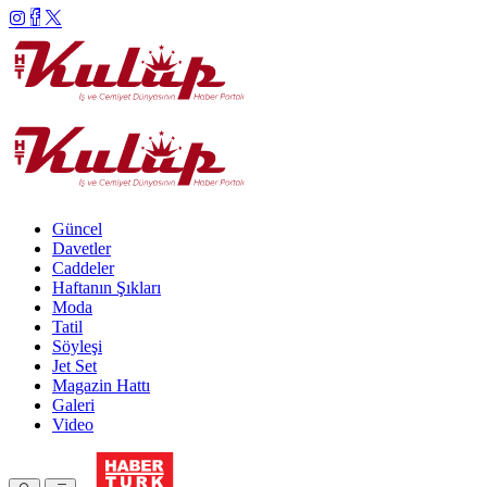
Güncel
Davetler
Caddeler
Haftanın Şıkları
Moda
Tatil
Söyleşi
Jet Set
Magazin Hattı
Galeri
Video