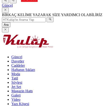
Güncel
BİRKAÇ KELİME YAZARAK SİZE YARDIMCI OLABİLİRİZ
Ara
Güncel
Davetler
Caddeler
Haftanın Şıkları
Moda
Tatil
Söyleşi
Jet Set
Magazin Hattı
Galeri
Video
Yazı Köşesi