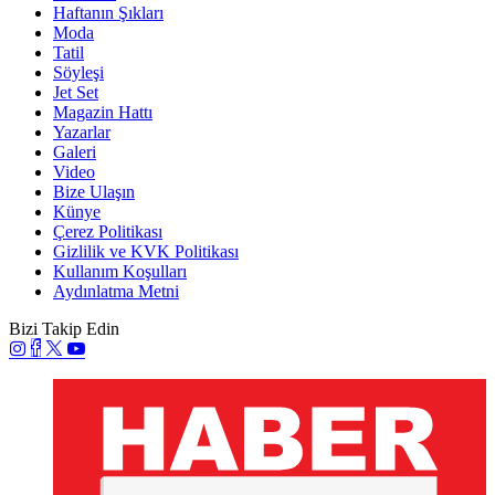
Haftanın Şıkları
Moda
Tatil
Söyleşi
Jet Set
Magazin Hattı
Yazarlar
Galeri
Video
Bize Ulaşın
Künye
Çerez Politikası
Gizlilik ve KVK Politikası
Kullanım Koşulları
Aydınlatma Metni
Bizi Takip Edin