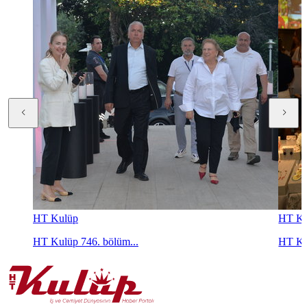
HT Kulüp
HT Ku
HT Kulüp 746. bölüm...
HT Ku