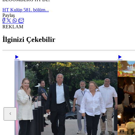
HT Kulüp 581. bölüm...
Paylaş
REKLAM
İlginizi Çekebilir