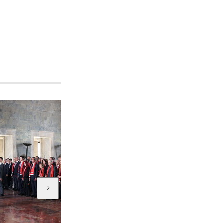
HT Kulüp
HT Kulüp 743. bölüm...