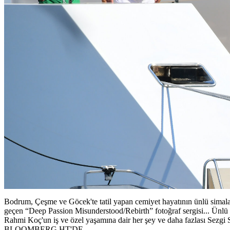
Bodrum, Çeşme ve Göcek'te tatil yapan cemiyet hayatının ünlü simalar
geçen “Deep Passion Misunderstood/Rebirth” fotoğraf sergisi... Ünlü 
Rahmi Koç'un iş ve özel yaşamına dair her şey ve daha fazlası Sez
BLOOMBERG HT'DE.