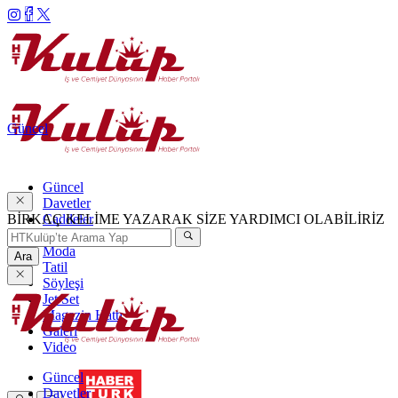
Güncel
Güncel
Davetler
BİRKAÇ KELİME YAZARAK SİZE YARDIMCI OLABİLİRİZ
Caddeler
Haftanın Şıkları
Moda
Ara
Tatil
Söyleşi
Jet Set
Magazin Hattı
Galeri
Video
Güncel
Davetler