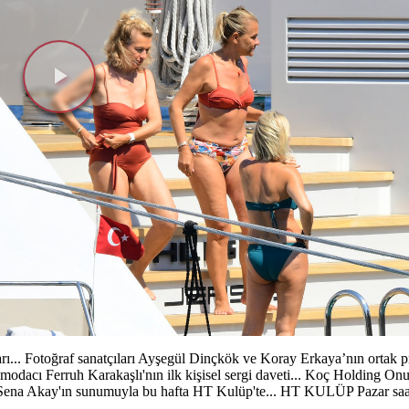
Videoyu
Oynat
ı... Fotoğraf sanatçıları Ayşegül Dinçkök ve Koray Erkaya’nın ortak pr
modacı Ferruh Karakaşlı'nın ilk kişisel sergi daveti... Koç Holding On
gi Sena Akay'ın sunumuyla bu hafta HT Kulüp'te... HT KULÜP Pazar sa