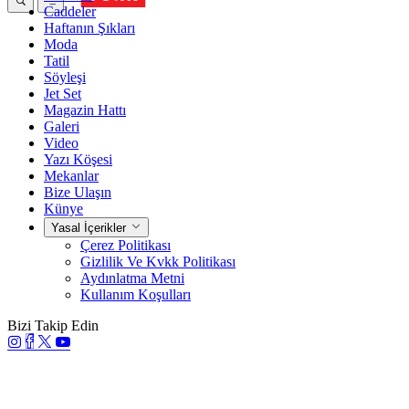
Caddeler
Haftanın Şıkları
Moda
Tatil
Söyleşi
Jet Set
Magazin Hattı
Galeri
Video
Yazı Köşesi
Mekanlar
Bize Ulaşın
Künye
Yasal İçerikler
Çerez Politikası
Gizlilik Ve Kvkk Politikası
Aydınlatma Metni
Kullanım Koşulları
Bizi Takip Edin