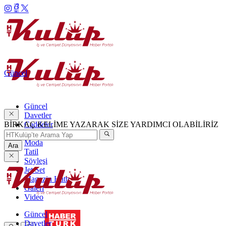
Güncel
Güncel
Davetler
BİRKAÇ KELİME YAZARAK SİZE YARDIMCI OLABİLİRİZ
Caddeler
Haftanın Şıkları
Moda
Ara
Tatil
Söyleşi
Jet Set
Magazin Hattı
Galeri
Video
Güncel
Davetler