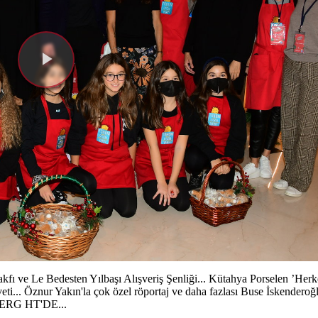
Videoyu
Oynat
fı ve Le Bedesten Yılbaşı Alışveriş Şenliği... Kütahya Porselen ’Herk
veti... Öznur Yakın'la çok özel röportaj ve daha fazlası Buse İskender
BERG HT'DE...