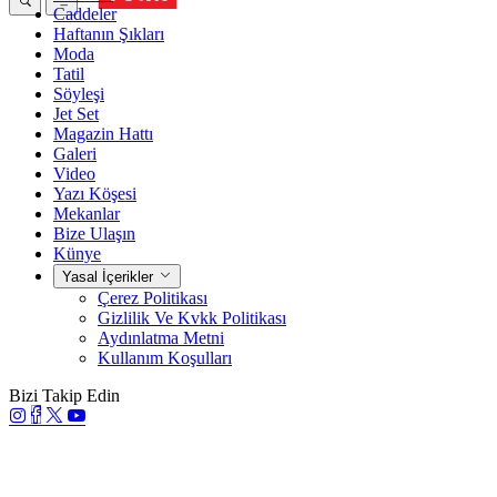
Caddeler
Haftanın Şıkları
Moda
Tatil
Söyleşi
Jet Set
Magazin Hattı
Galeri
Video
Yazı Köşesi
Mekanlar
Bize Ulaşın
Künye
Yasal İçerikler
Çerez Politikası
Gizlilik Ve Kvkk Politikası
Aydınlatma Metni
Kullanım Koşulları
Bizi Takip Edin