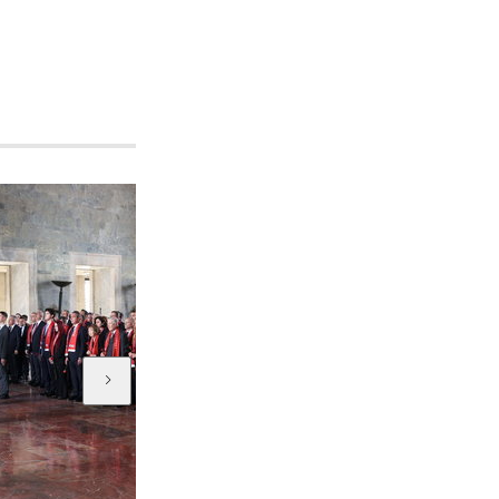
HT Kulüp
HT Kulüp 743. bölüm...