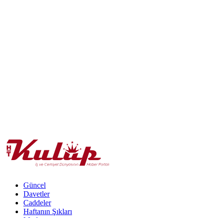
Güncel
Davetler
Caddeler
Haftanın Şıkları