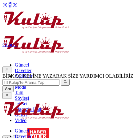
Güncel
Güncel
Davetler
BİRKAÇ KELİME YAZARAK SİZE YARDIMCI OLABİLİRİZ
Caddeler
Haftanın Şıkları
Moda
Ara
Tatil
Söyleşi
Jet Set
Magazin Hattı
Galeri
Video
Güncel
Davetler