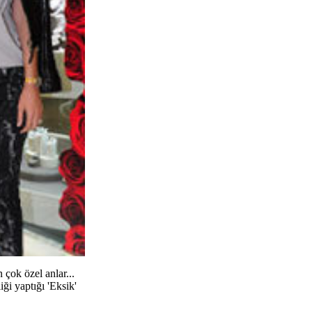
çok özel anlar...
ği yaptığı 'Eksik'