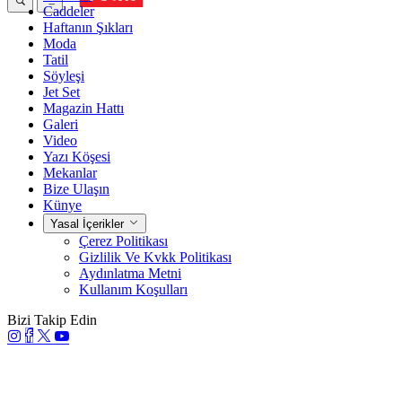
Caddeler
Haftanın Şıkları
Moda
Tatil
Söyleşi
Jet Set
Magazin Hattı
Galeri
Video
Yazı Köşesi
Mekanlar
Bize Ulaşın
Künye
Yasal İçerikler
Çerez Politikası
Gizlilik Ve Kvkk Politikası
Aydınlatma Metni
Kullanım Koşulları
Bizi Takip Edin