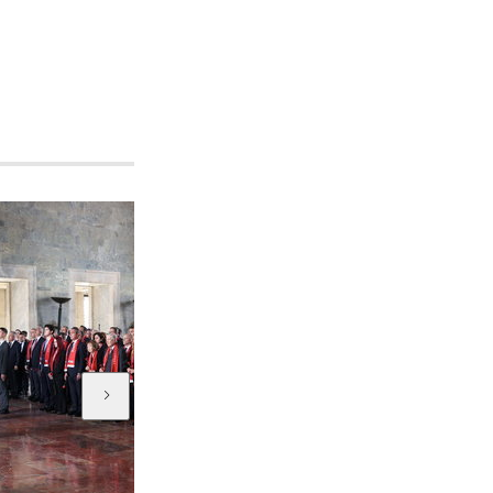
HT Kulüp
HT Kulüp 743. bölüm...