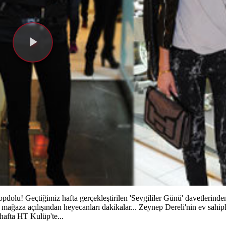
Videoyu
Oynat
dolu! Geçtiğimiz hafta gerçekleştirilen 'Sevgililer Günü' davetlerinden 
ğaza açılışından heyecanları dakikalar... Zeynep Dereli'nin ev sahipli
 hafta HT Kulüp'te...