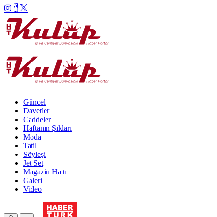
Güncel
Davetler
Caddeler
Haftanın Şıkları
Moda
Tatil
Söyleşi
Jet Set
Magazin Hattı
Galeri
Video