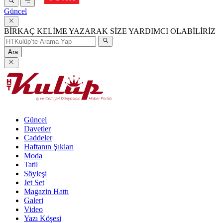
Güncel
BİRKAÇ KELİME YAZARAK SİZE YARDIMCI OLABİLİRİZ
Ara
Güncel
Davetler
Caddeler
Haftanın Şıkları
Moda
Tatil
Söyleşi
Jet Set
Magazin Hattı
Galeri
Video
Yazı Köşesi