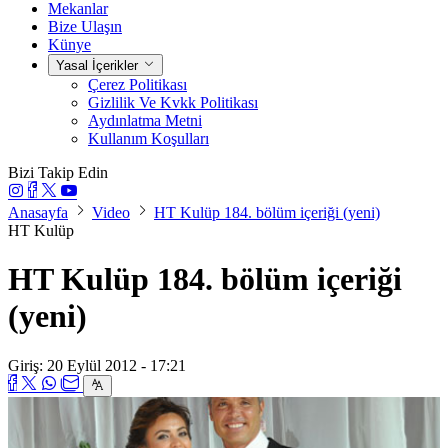
Mekanlar
Bize Ulaşın
Künye
Yasal İçerikler
Çerez Politikası
Gizlilik Ve Kvkk Politikası
Aydınlatma Metni
Kullanım Koşulları
Bizi Takip Edin
Anasayfa
Video
HT Kulüp 184. bölüm içeriği (yeni)
HT Kulüp
HT Kulüp 184. bölüm içeriği
(yeni)
Giriş: 20 Eylül 2012 - 17:21