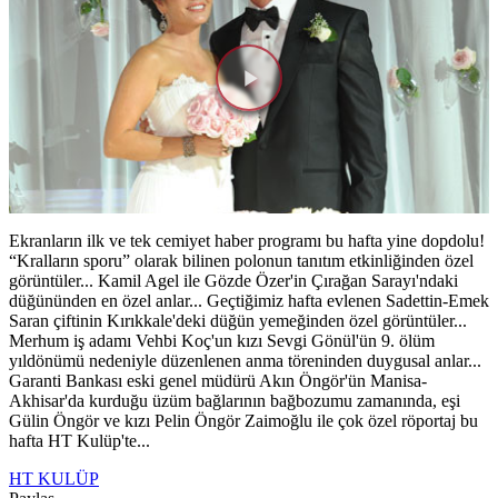
Videoyu
Oynat
Ekranların ilk ve tek cemiyet haber programı bu hafta yine dopdolu!
“Kralların sporu” olarak bilinen polonun tanıtım etkinliğinden özel
görüntüler... Kamil Agel ile Gözde Özer'in Çırağan Sarayı'ndaki
düğününden en özel anlar... Geçtiğimiz hafta evlenen Sadettin-Emek
Saran çiftinin Kırıkkale'deki düğün yemeğinden özel görüntüler...
Merhum iş adamı Vehbi Koç'un kızı Sevgi Gönül'ün 9. ölüm
yıldönümü nedeniyle düzenlenen anma töreninden duygusal anlar...
Garanti Bankası eski genel müdürü Akın Öngör'ün Manisa-
Akhisar'da kurduğu üzüm bağlarının bağbozumu zamanında, eşi
Gülin Öngör ve kızı Pelin Öngör Zaimoğlu ile çok özel röportaj bu
hafta HT Kulüp'te...
HT KULÜP