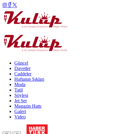
Güncel
Davetler
Caddeler
Haftanın Şıkları
Moda
Tatil
Söyleşi
Jet Set
Magazin Hattı
Galeri
Video