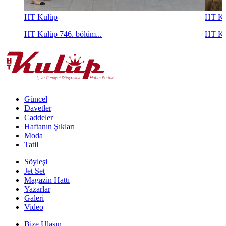
HT Kulüp
HT Ku
HT Kulüp 746. bölüm...
HT Ku
Güncel
Davetler
Caddeler
Haftanın Şıkları
Moda
Tatil
Söyleşi
Jet Set
Magazin Hattı
Yazarlar
Galeri
Video
Bize Ulaşın