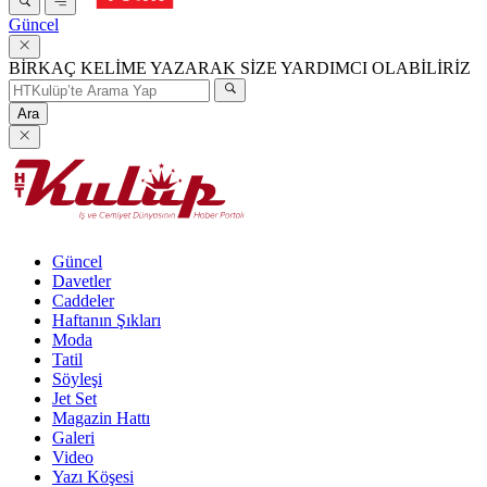
Güncel
BİRKAÇ KELİME YAZARAK SİZE YARDIMCI OLABİLİRİZ
Ara
Güncel
Davetler
Caddeler
Haftanın Şıkları
Moda
Tatil
Söyleşi
Jet Set
Magazin Hattı
Galeri
Video
Yazı Köşesi