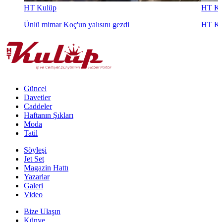
HT Kulüp
HT Ku
Ünlü mimar Koç'un yalısını gezdi
HT Ku
Güncel
Davetler
Caddeler
Haftanın Şıkları
Moda
Tatil
Söyleşi
Jet Set
Magazin Hattı
Yazarlar
Galeri
Video
Bize Ulaşın
Künye