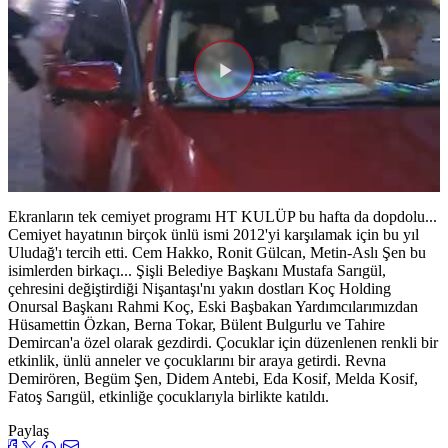
Videoyu
Oynat
Ekranların tek cemiyet programı HT KULÜP bu hafta da dopdolu...
Cemiyet hayatının birçok ünlü ismi 2012'yi karşılamak için bu yıl
Uludağ'ı tercih etti. Cem Hakko, Ronit Gülcan, Metin-Aslı Şen bu
isimlerden birkaçı... Şişli Belediye Başkanı Mustafa Sarıgül,
çehresini değiştirdiği Nişantaşı'nı yakın dostları Koç Holding
Onursal Başkanı Rahmi Koç, Eski Başbakan Yardımcılarımızdan
Hüsamettin Özkan, Berna Tokar, Bülent Bulgurlu ve Tahire
Demircan'a özel olarak gezdirdi. Çocuklar için düzenlenen renkli bir
etkinlik, ünlü anneler ve çocuklarını bir araya getirdi. Revna
Demirören, Begüm Şen, Didem Antebi, Eda Kosif, Melda Kosif,
Fatoş Sarıgül, etkinliğe çocuklarıyla birlikte katıldı.
Paylaş