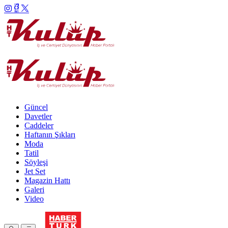
Güncel
Davetler
Caddeler
Haftanın Şıkları
Moda
Tatil
Söyleşi
Jet Set
Magazin Hattı
Galeri
Video