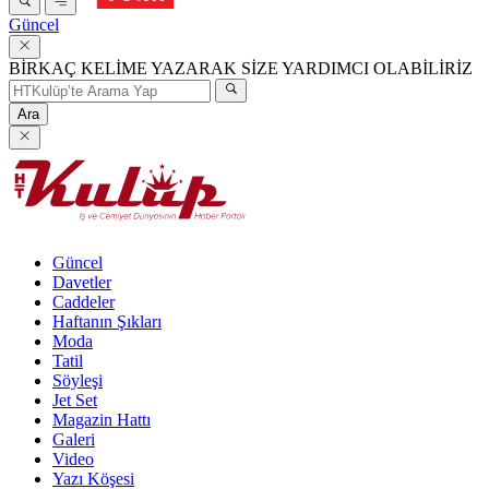
Güncel
BİRKAÇ KELİME YAZARAK SİZE YARDIMCI OLABİLİRİZ
Ara
Güncel
Davetler
Caddeler
Haftanın Şıkları
Moda
Tatil
Söyleşi
Jet Set
Magazin Hattı
Galeri
Video
Yazı Köşesi