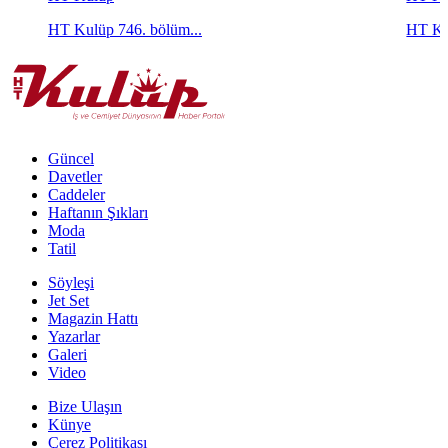
HT Kulüp 746. bölüm...
HT Ku
Güncel
Davetler
Caddeler
Haftanın Şıkları
Moda
Tatil
Söyleşi
Jet Set
Magazin Hattı
Yazarlar
Galeri
Video
Bize Ulaşın
Künye
Çerez Politikası