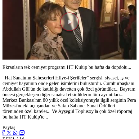
Videoyu
Oynat
Ekranların tek cemiyet programı HT Kulüp bu hafta da dopdolu...
“Hat Sanatının Şaheserleri Hilye-i Şerifeler” sergisi, siyaset, iş ve
cemiyet hayatının önde gelen isimlerini buluşturdu. Cumhurbaşkanı
Abdullah Gül'ün de katıldığı davetten çok özel görüntüler... Bayram
öncesi gerçekleşen diğer sanatsal etkinliklerin tüm ayrıntıları...
Merkez Bankası'nın 80 yıllık özel koleksiyonuyla ilgili serginin Pera
Müzesi'ndeki açılışından ve Sakıp Sabancı Sanat Ödülleri
töreninden özel kareler... Ve Ayşegül Toplusoy'la çok özel röportaj
bu hafta HT Kulüp'te...
Paylaş