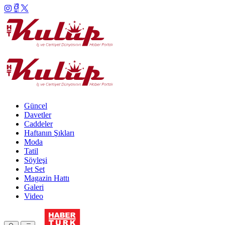
Güncel
Davetler
Caddeler
Haftanın Şıkları
Moda
Tatil
Söyleşi
Jet Set
Magazin Hattı
Galeri
Video