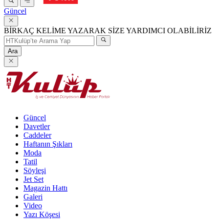
Güncel
BİRKAÇ KELİME YAZARAK SİZE YARDIMCI OLABİLİRİZ
Ara
Güncel
Davetler
Caddeler
Haftanın Şıkları
Moda
Tatil
Söyleşi
Jet Set
Magazin Hattı
Galeri
Video
Yazı Köşesi