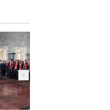
HT Kulüp
HT Kulüp 743. bölüm...