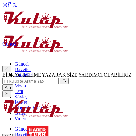
Güncel
Güncel
Davetler
BİRKAÇ KELİME YAZARAK SİZE YARDIMCI OLABİLİRİZ
Caddeler
Haftanın Şıkları
Moda
Ara
Tatil
Söyleşi
Jet Set
Magazin Hattı
Galeri
Video
Güncel
Davetler