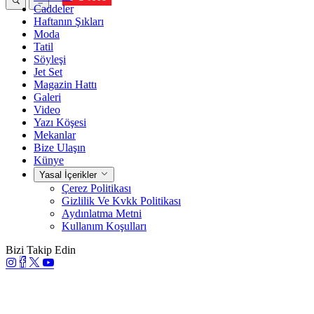
Caddeler
Haftanın Şıkları
Moda
Tatil
Söyleşi
Jet Set
Magazin Hattı
Galeri
Video
Yazı Köşesi
Mekanlar
Bize Ulaşın
Künye
Yasal İçerikler
Çerez Politikası
Gizlilik Ve Kvkk Politikası
Aydınlatma Metni
Kullanım Koşulları
Bizi Takip Edin