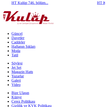
HT Kulüp 746. bölüm...
HT Ku
Güncel
Davetler
Caddeler
Haftanın Şıkları
Moda
Tatil
Söyleşi
Jet Set
Magazin Hattı
Yazarlar
Galeri
Video
Bize Ulaşın
Künye
Çerez Politikası
Gizlilik ve KVK Politikası