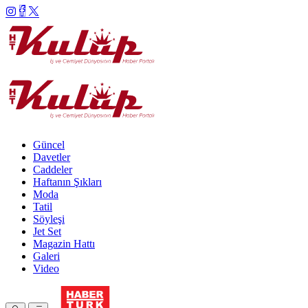
Güncel
Davetler
Caddeler
Haftanın Şıkları
Moda
Tatil
Söyleşi
Jet Set
Magazin Hattı
Galeri
Video