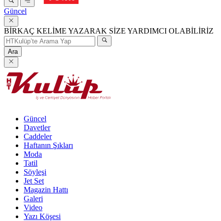
Güncel
BİRKAÇ KELİME YAZARAK SİZE YARDIMCI OLABİLİRİZ
Ara
Güncel
Davetler
Caddeler
Haftanın Şıkları
Moda
Tatil
Söyleşi
Jet Set
Magazin Hattı
Galeri
Video
Yazı Köşesi