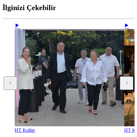
İlginizi Çekebilir
HT Kulüp
HT Ku