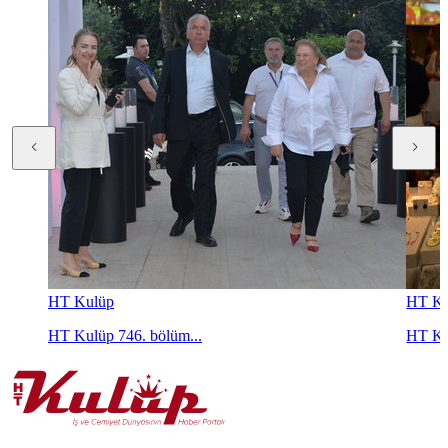
HT Kulüp
HT Ku
HT Kulüp 746. bölüm...
HT Ku