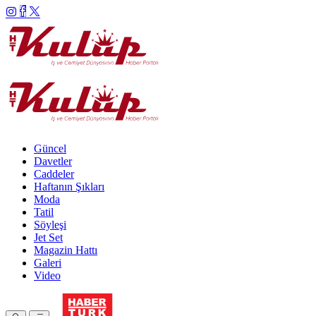
Güncel
Davetler
Caddeler
Haftanın Şıkları
Moda
Tatil
Söyleşi
Jet Set
Magazin Hattı
Galeri
Video