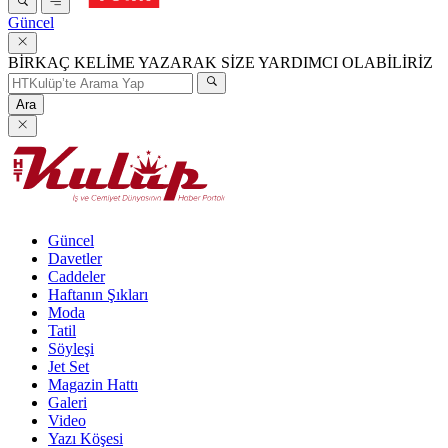
Güncel
BİRKAÇ KELİME YAZARAK SİZE YARDIMCI OLABİLİRİZ
Ara
Güncel
Davetler
Caddeler
Haftanın Şıkları
Moda
Tatil
Söyleşi
Jet Set
Magazin Hattı
Galeri
Video
Yazı Köşesi