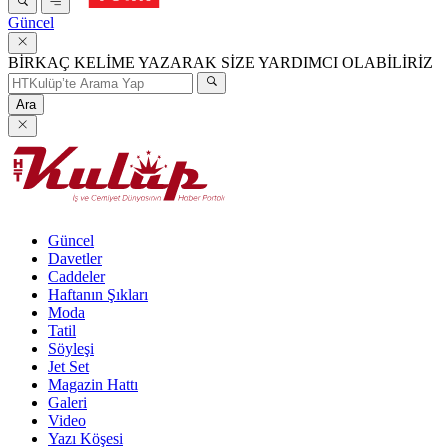
Güncel
BİRKAÇ KELİME YAZARAK SİZE YARDIMCI OLABİLİRİZ
Ara
Güncel
Davetler
Caddeler
Haftanın Şıkları
Moda
Tatil
Söyleşi
Jet Set
Magazin Hattı
Galeri
Video
Yazı Köşesi