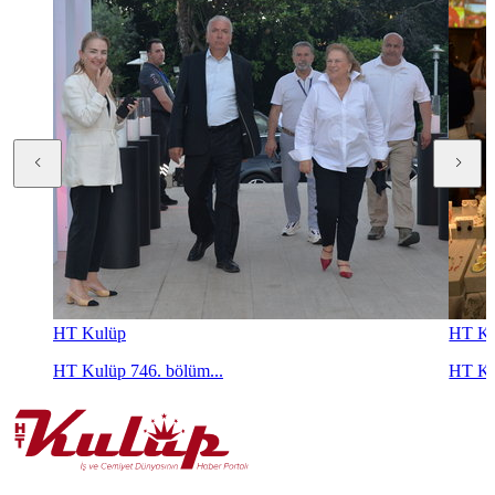
HT Kulüp
HT Ku
HT Kulüp 746. bölüm...
HT Ku