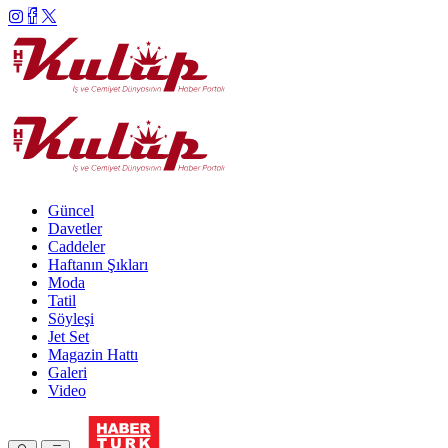
Güncel
Davetler
Caddeler
Haftanın Şıkları
Moda
Tatil
Söyleşi
Jet Set
Magazin Hattı
Galeri
Video