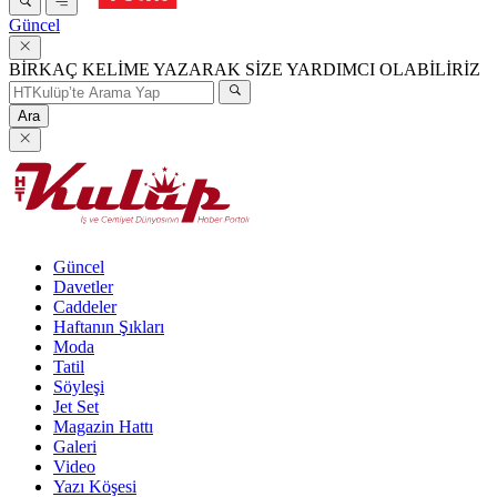
Güncel
BİRKAÇ KELİME YAZARAK SİZE YARDIMCI OLABİLİRİZ
Ara
Güncel
Davetler
Caddeler
Haftanın Şıkları
Moda
Tatil
Söyleşi
Jet Set
Magazin Hattı
Galeri
Video
Yazı Köşesi