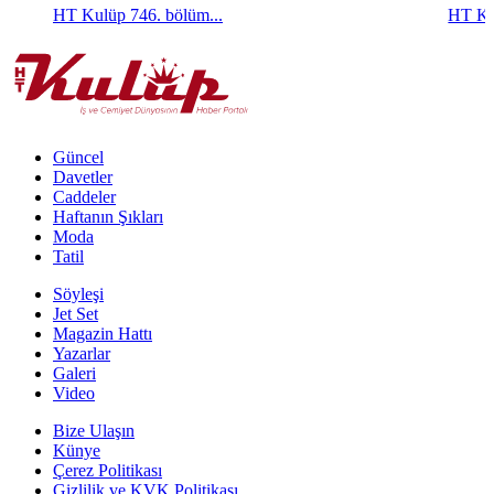
HT Kulüp 746. bölüm...
HT Ku
Güncel
Davetler
Caddeler
Haftanın Şıkları
Moda
Tatil
Söyleşi
Jet Set
Magazin Hattı
Yazarlar
Galeri
Video
Bize Ulaşın
Künye
Çerez Politikası
Gizlilik ve KVK Politikası