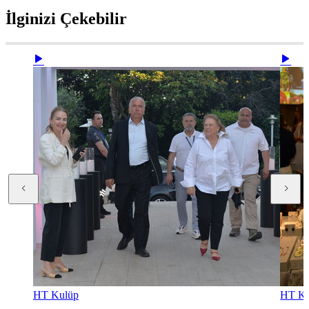
İlginizi Çekebilir
HT Kulüp
HT Ku