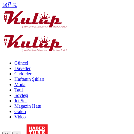
Güncel
Davetler
Caddeler
Haftanın Şıkları
Moda
Tatil
Söyleşi
Jet Set
Magazin Hattı
Galeri
Video