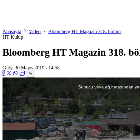
Anasayfa
Video
Bloomberg HT Magazin 318. bölüm
HT Kulüp
Bloomberg HT Magazin 318. b
Giriş: 30 Mayıs 2019 - 14:58
This
is
Sunucu veya ağ hatasından ya
a
modal
window.