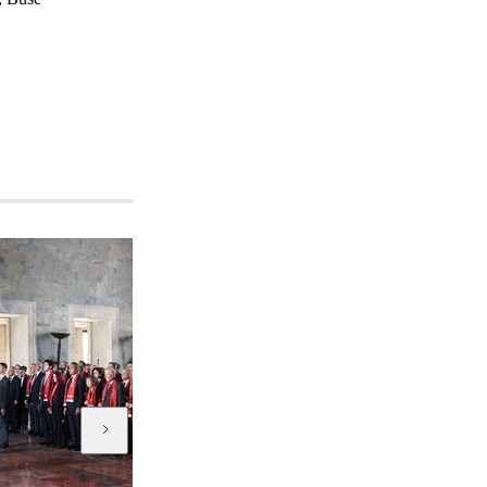
HT Kulüp
HT Kulüp 743. bölüm...