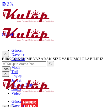
Güncel
Güncel
Davetler
BİRKAÇ KELİME YAZARAK SİZE YARDIMCI OLABİLİRİZ
Caddeler
Haftanın Şıkları
Moda
Ara
Tatil
Söyleşi
Jet Set
Magazin Hattı
Galeri
Video
Güncel
Davetler