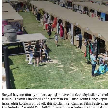
Sosyal hayatın tüm ayrıntıları, açılışlar, davetler, özel söyleşiler ve 
Kulübü Teknik Direktörü Fatih Terim'in kızı Buse Terim Bahçekapılı i
hazırladığı koleksiyon büyük ilgi gördü... 72. Cannes Film Festivali'n
isimlerinden Ayşegül Dinçkök'ün hayat hikayesinden kesitler ve da