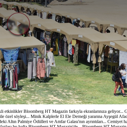
Videoyu
Oynat
renkli etkinlikler Bloomberg HT Magazin farkıyla ekranlarınıza geliyor...
le özel söyleşi... Minik Kalplerle El Ele Derneği yararına Ayşegül Afa
deki Altın Palmiye Ödülleri ve Amfar Galası'nın ayrıntıları... Cemiyet h
ha fazlası bu hafta Bloomberg HT Magazin'de... Bloomberg HT Magazin