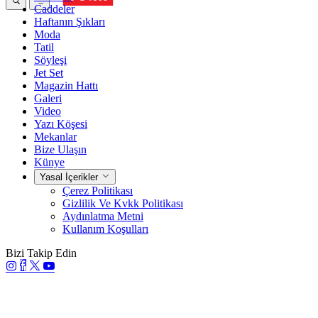
Caddeler
Haftanın Şıkları
Moda
Tatil
Söyleşi
Jet Set
Magazin Hattı
Galeri
Video
Yazı Köşesi
Mekanlar
Bize Ulaşın
Künye
Yasal İçerikler
Çerez Politikası
Gizlilik Ve Kvkk Politikası
Aydınlatma Metni
Kullanım Koşulları
Bizi Takip Edin