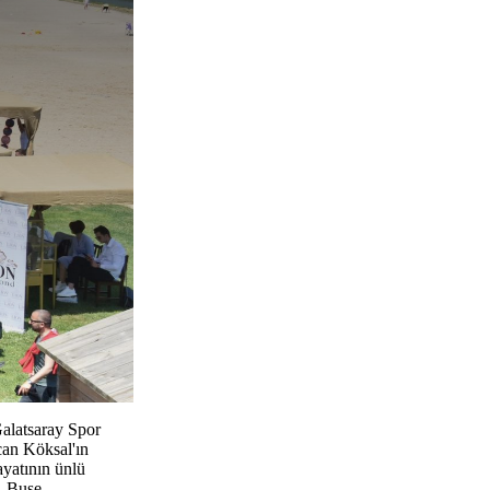
 Galatsaray Spor
can Köksal'ın
ayatının ünlü
, Buse