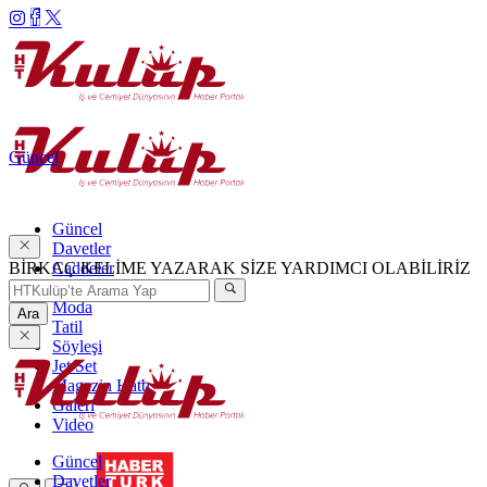
Güncel
Güncel
Davetler
BİRKAÇ KELİME YAZARAK SİZE YARDIMCI OLABİLİRİZ
Caddeler
Haftanın Şıkları
Moda
Ara
Tatil
Söyleşi
Jet Set
Magazin Hattı
Galeri
Video
Güncel
Davetler