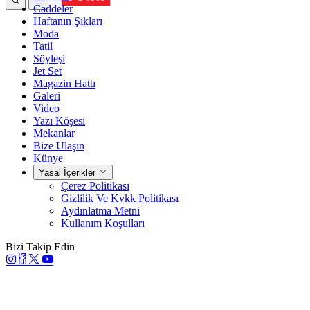
Caddeler
Haftanın Şıkları
Moda
Tatil
Söyleşi
Jet Set
Magazin Hattı
Galeri
Video
Yazı Köşesi
Mekanlar
Bize Ulaşın
Künye
Yasal İçerikler
Çerez Politikası
Gizlilik Ve Kvkk Politikası
Aydınlatma Metni
Kullanım Koşulları
Bizi Takip Edin