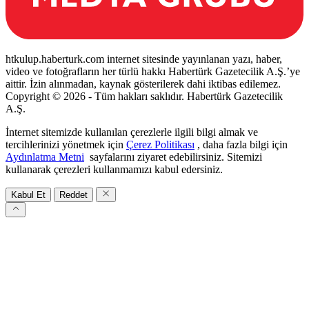
htkulup.haberturk.com internet sitesinde yayınlanan yazı, haber,
video ve fotoğrafların her türlü hakkı Habertürk Gazetecilik A.Ş.’ye
aittir. İzin alınmadan, kaynak gösterilerek dahi iktibas edilemez.
Copyright © 2026 - Tüm hakları saklıdır. Habertürk Gazetecilik
A.Ş.
İnternet sitemizde kullanılan çerezlerle ilgili bilgi almak ve
tercihlerinizi yönetmek için
Çerez Politikası
, daha fazla bilgi için
Aydınlatma Metni
sayfalarını ziyaret edebilirsiniz. Sitemizi
kullanarak çerezleri kullanmamızı kabul edersiniz.
Kabul Et
Reddet