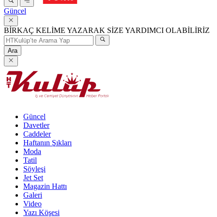
Güncel
BİRKAÇ KELİME YAZARAK SİZE YARDIMCI OLABİLİRİZ
Ara
Güncel
Davetler
Caddeler
Haftanın Şıkları
Moda
Tatil
Söyleşi
Jet Set
Magazin Hattı
Galeri
Video
Yazı Köşesi