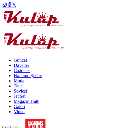
Güncel
Davetler
Caddeler
Haftanın Şıkları
Moda
Tatil
Söyleşi
Jet Set
Magazin Hattı
Galeri
Video