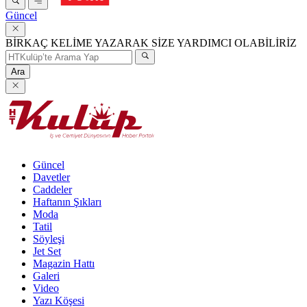
Güncel
BİRKAÇ KELİME YAZARAK SİZE YARDIMCI OLABİLİRİZ
Ara
Güncel
Davetler
Caddeler
Haftanın Şıkları
Moda
Tatil
Söyleşi
Jet Set
Magazin Hattı
Galeri
Video
Yazı Köşesi