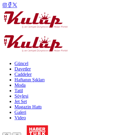
Güncel
Davetler
Caddeler
Haftanın Şıkları
Moda
Tatil
Söyleşi
Jet Set
Magazin Hattı
Galeri
Video