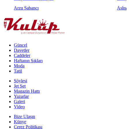
Arzu Sabancı
Aslışa
Güncel
Davetler
Caddeler
Haftanın Şıkları
Moda
Tatil
Söyleşi
Jet Set
Magazin Hattı
Yazarlar
Galeri
Video
Bize Ulaşın
Künye
Çerez Politikası