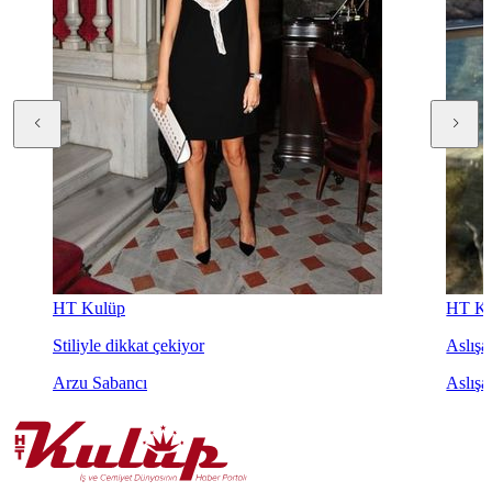
HT Kulüp
HT Ku
Stiliyle dikkat çekiyor
Aslışah
Arzu Sabancı
Aslışa