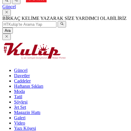
Güncel
BİRKAÇ KELİME YAZARAK SİZE YARDIMCI OLABİLİRİZ
Ara
Güncel
Davetler
Caddeler
Haftanın Şıkları
Moda
Tatil
Söyleşi
Jet Set
Magazin Hattı
Galeri
Video
Yazı Köşesi