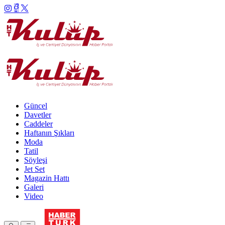
Güncel
Davetler
Caddeler
Haftanın Şıkları
Moda
Tatil
Söyleşi
Jet Set
Magazin Hattı
Galeri
Video