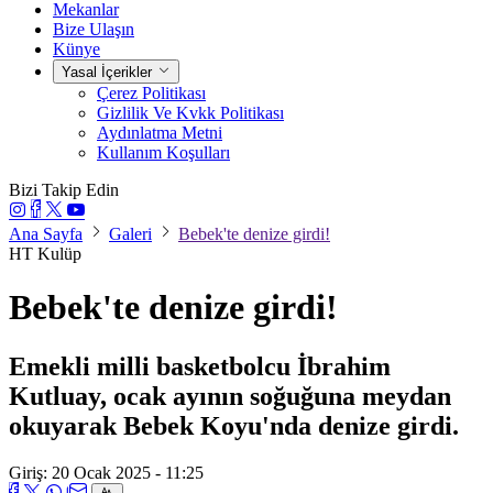
Mekanlar
Bize Ulaşın
Künye
Yasal İçerikler
Çerez Politikası
Gizlilik Ve Kvkk Politikası
Aydınlatma Metni
Kullanım Koşulları
Bizi Takip Edin
Ana Sayfa
Galeri
Bebek'te denize girdi!
HT Kulüp
Bebek'te denize girdi!
Emekli milli basketbolcu İbrahim
Kutluay, ocak ayının soğuğuna meydan
okuyarak Bebek Koyu'nda denize girdi.
Giriş: 20 Ocak 2025 - 11:25