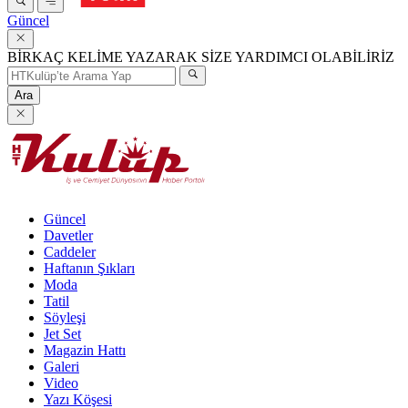
Güncel
BİRKAÇ KELİME YAZARAK SİZE YARDIMCI OLABİLİRİZ
Ara
Güncel
Davetler
Caddeler
Haftanın Şıkları
Moda
Tatil
Söyleşi
Jet Set
Magazin Hattı
Galeri
Video
Yazı Köşesi