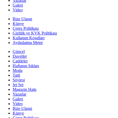
Yazarlar
Galeri
Video
Bize Ulaşın
Künye
Çerez Politikası
Gizlilik ve KVK Politikası
Kullanım Koşulları
Aydınlatma Metni
Güncel
Davetler
Caddeler
Haftanın Şıkları
Moda
Tatil
Söyleşi
Jet Set
Magazin Hattı
Yazarlar
Galeri
Video
Bize Ulaşın
Künye
Çerez Politikası