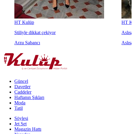
HT Kulüp
HT Ku
Stiliyle dikkat çekiyor
Aslışah
Arzu Sabancı
Aslışa
Güncel
Davetler
Caddeler
Haftanın Şıkları
Moda
Tatil
Söyleşi
Jet Set
Magazin Hattı