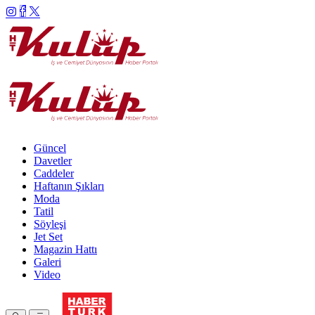
Güncel
Davetler
Caddeler
Haftanın Şıkları
Moda
Tatil
Söyleşi
Jet Set
Magazin Hattı
Galeri
Video