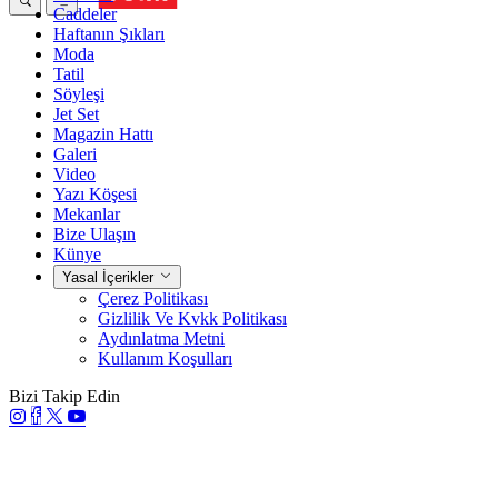
Caddeler
Haftanın Şıkları
Moda
Tatil
Söyleşi
Jet Set
Magazin Hattı
Galeri
Video
Yazı Köşesi
Mekanlar
Bize Ulaşın
Künye
Yasal İçerikler
Çerez Politikası
Gizlilik Ve Kvkk Politikası
Aydınlatma Metni
Kullanım Koşulları
Bizi Takip Edin