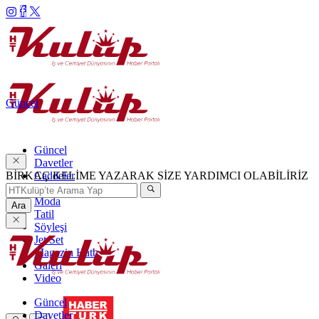
Güncel
Güncel
Davetler
BİRKAÇ KELİME YAZARAK SİZE YARDIMCI OLABİLİRİZ
Caddeler
Haftanın Şıkları
Moda
Ara
Tatil
Söyleşi
Jet Set
Magazin Hattı
Galeri
Video
Güncel
Davetler