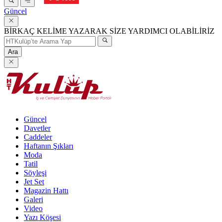
Güncel
BİRKAÇ KELİME YAZARAK SİZE YARDIMCI OLABİLİRİZ
Ara
Güncel
Davetler
Caddeler
Haftanın Şıkları
Moda
Tatil
Söyleşi
Jet Set
Magazin Hattı
Galeri
Video
Yazı Köşesi