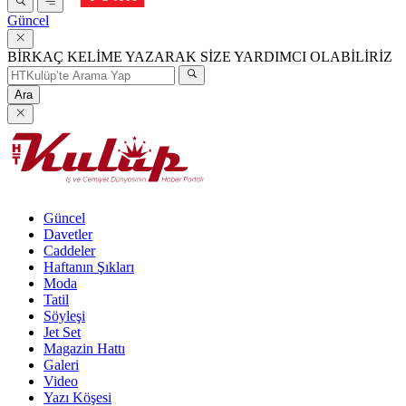
Güncel
BİRKAÇ KELİME YAZARAK SİZE YARDIMCI OLABİLİRİZ
Ara
Güncel
Davetler
Caddeler
Haftanın Şıkları
Moda
Tatil
Söyleşi
Jet Set
Magazin Hattı
Galeri
Video
Yazı Köşesi