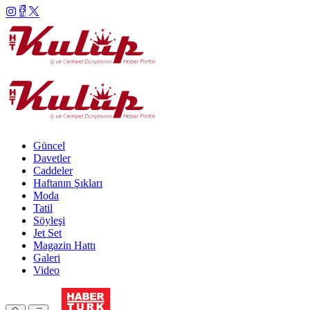
Güncel
Davetler
Caddeler
Haftanın Şıkları
Moda
Tatil
Söyleşi
Jet Set
Magazin Hattı
Galeri
Video