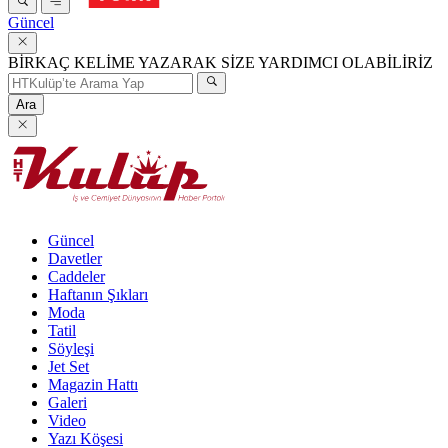
Güncel
BİRKAÇ KELİME YAZARAK SİZE YARDIMCI OLABİLİRİZ
Ara
Güncel
Davetler
Caddeler
Haftanın Şıkları
Moda
Tatil
Söyleşi
Jet Set
Magazin Hattı
Galeri
Video
Yazı Köşesi