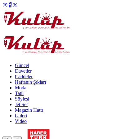
Güncel
Davetler
Caddeler
Haftanın Şıkları
Moda
Tatil
Söyleşi
Jet Set
Magazin Hattı
Galeri
Video