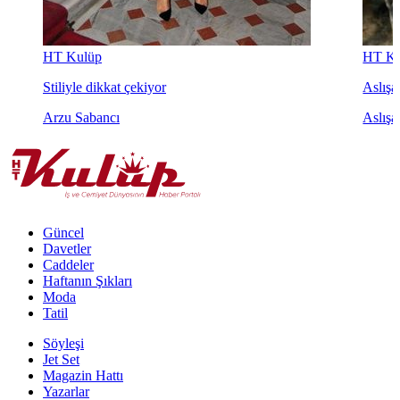
HT Kulüp
HT Ku
Stiliyle dikkat çekiyor
Aslışah
Arzu Sabancı
Aslışa
Güncel
Davetler
Caddeler
Haftanın Şıkları
Moda
Tatil
Söyleşi
Jet Set
Magazin Hattı
Yazarlar