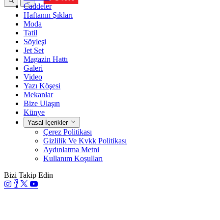
Caddeler
Haftanın Şıkları
Moda
Tatil
Söyleşi
Jet Set
Magazin Hattı
Galeri
Video
Yazı Köşesi
Mekanlar
Bize Ulaşın
Künye
Yasal İçerikler
Çerez Politikası
Gizlilik Ve Kvkk Politikası
Aydınlatma Metni
Kullanım Koşulları
Bizi Takip Edin