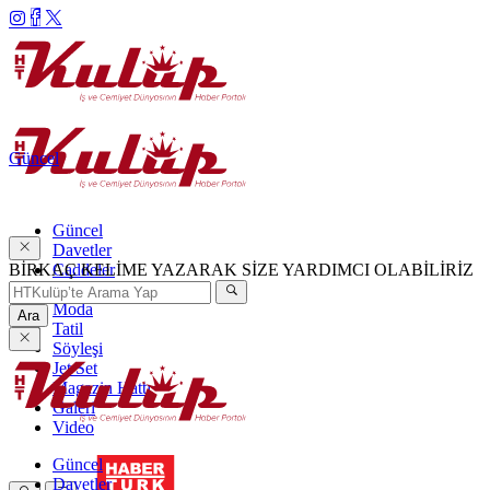
Güncel
Güncel
Davetler
BİRKAÇ KELİME YAZARAK SİZE YARDIMCI OLABİLİRİZ
Caddeler
Haftanın Şıkları
Moda
Ara
Tatil
Söyleşi
Jet Set
Magazin Hattı
Galeri
Video
Güncel
Davetler