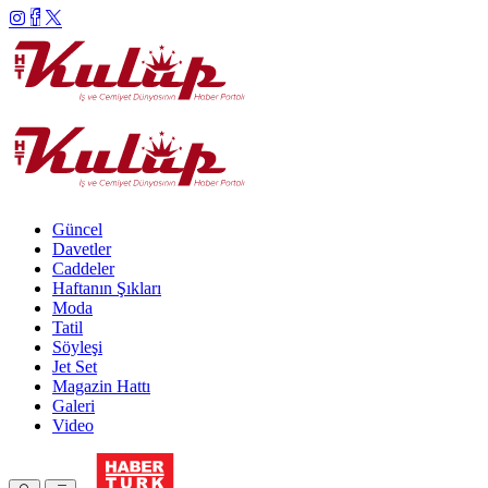
Güncel
Davetler
Caddeler
Haftanın Şıkları
Moda
Tatil
Söyleşi
Jet Set
Magazin Hattı
Galeri
Video