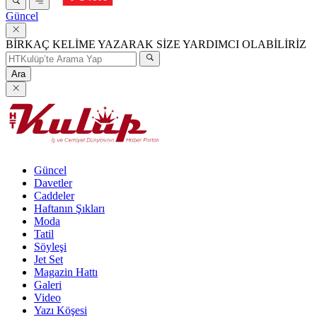
Güncel
BİRKAÇ KELİME YAZARAK SİZE YARDIMCI OLABİLİRİZ
Ara
Güncel
Davetler
Caddeler
Haftanın Şıkları
Moda
Tatil
Söyleşi
Jet Set
Magazin Hattı
Galeri
Video
Yazı Köşesi