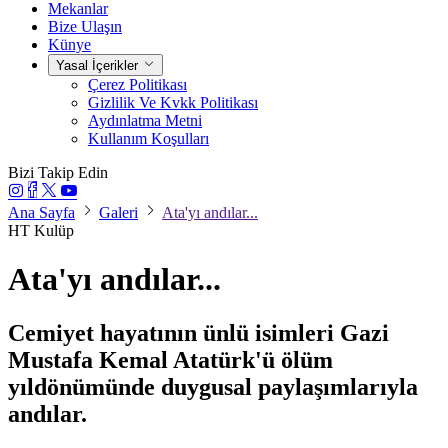
Mekanlar
Bize Ulaşın
Künye
Yasal İçerikler
Çerez Politikası
Gizlilik Ve Kvkk Politikası
Aydınlatma Metni
Kullanım Koşulları
Bizi Takip Edin
Ana Sayfa
Galeri
Ata'yı andılar...
HT Kulüp
Ata'yı andılar...
Cemiyet hayatının ünlü isimleri Gazi
Mustafa Kemal Atatürk'ü ölüm
yıldönümünde duygusal paylaşımlarıyla
andılar.