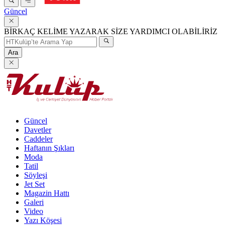
Güncel
BİRKAÇ KELİME YAZARAK SİZE YARDIMCI OLABİLİRİZ
Ara
Güncel
Davetler
Caddeler
Haftanın Şıkları
Moda
Tatil
Söyleşi
Jet Set
Magazin Hattı
Galeri
Video
Yazı Köşesi