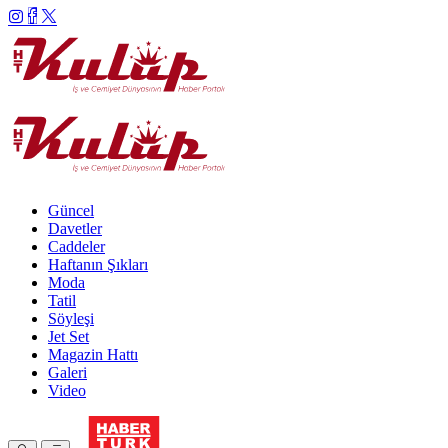
Güncel
Davetler
Caddeler
Haftanın Şıkları
Moda
Tatil
Söyleşi
Jet Set
Magazin Hattı
Galeri
Video