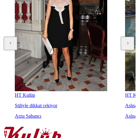
HT Kulüp
HT Ku
Stiliyle dikkat çekiyor
Aslışah
Arzu Sabancı
Aslışa