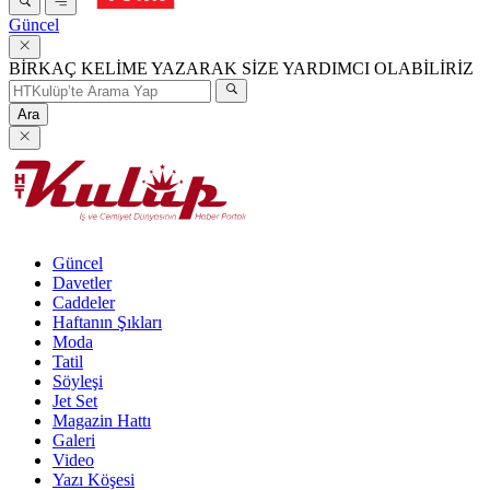
Güncel
BİRKAÇ KELİME YAZARAK SİZE YARDIMCI OLABİLİRİZ
Ara
Güncel
Davetler
Caddeler
Haftanın Şıkları
Moda
Tatil
Söyleşi
Jet Set
Magazin Hattı
Galeri
Video
Yazı Köşesi