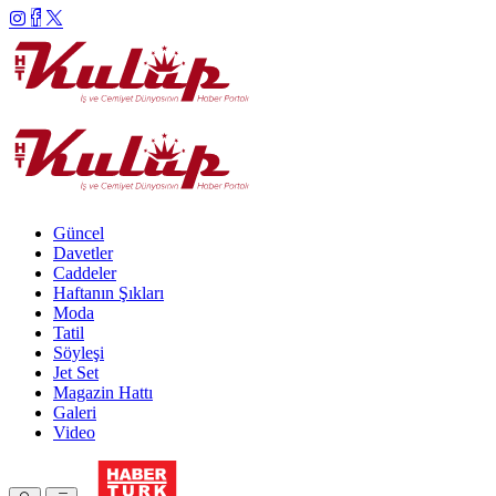
Güncel
Davetler
Caddeler
Haftanın Şıkları
Moda
Tatil
Söyleşi
Jet Set
Magazin Hattı
Galeri
Video