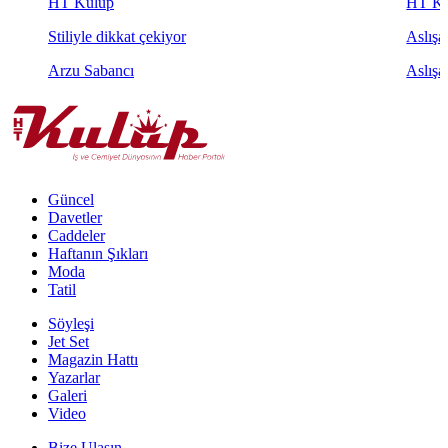
HT Kulüp
HT Ku
Stiliyle dikkat çekiyor
Aslışah
Arzu Sabancı
Aslışa
Güncel
Davetler
Caddeler
Haftanın Şıkları
Moda
Tatil
Söyleşi
Jet Set
Magazin Hattı
Yazarlar
Galeri
Video
Bize Ulaşın