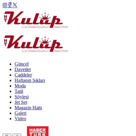
Güncel
Davetler
Caddeler
Haftanın Şıkları
Moda
Tatil
Söyleşi
Jet Set
Magazin Hattı
Galeri
Video