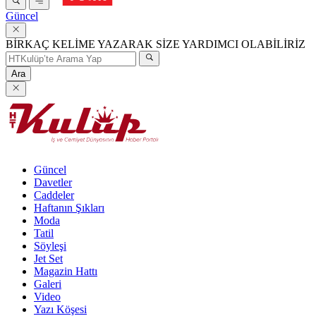
Güncel
BİRKAÇ KELİME YAZARAK SİZE YARDIMCI OLABİLİRİZ
Ara
Güncel
Davetler
Caddeler
Haftanın Şıkları
Moda
Tatil
Söyleşi
Jet Set
Magazin Hattı
Galeri
Video
Yazı Köşesi