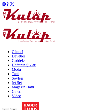
Güncel
Davetler
Caddeler
Haftanın Şıkları
Moda
Tatil
Söyleşi
Jet Set
Magazin Hattı
Galeri
Video