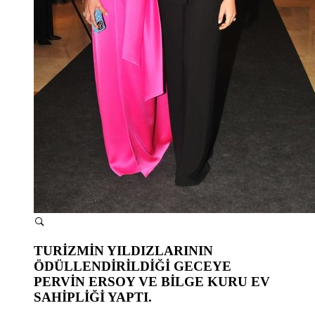
TURİZMİN YILDIZLARININ
ÖDÜLLENDİRİLDİĞİ GECEYE
PERVİN ERSOY VE BİLGE KURU EV
SAHİPLİĞİ YAPTI.