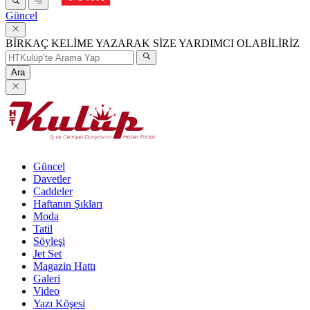
Güncel
BİRKAÇ KELİME YAZARAK SİZE YARDIMCI OLABİLİRİZ
Ara
Güncel
Davetler
Caddeler
Haftanın Şıkları
Moda
Tatil
Söyleşi
Jet Set
Magazin Hattı
Galeri
Video
Yazı Köşesi