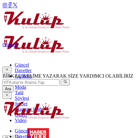
Güncel
Güncel
Davetler
BİRKAÇ KELİME YAZARAK SİZE YARDIMCI OLABİLİRİZ
Caddeler
Haftanın Şıkları
Moda
Ara
Tatil
Söyleşi
Jet Set
Magazin Hattı
Galeri
Video
Güncel
Davetler