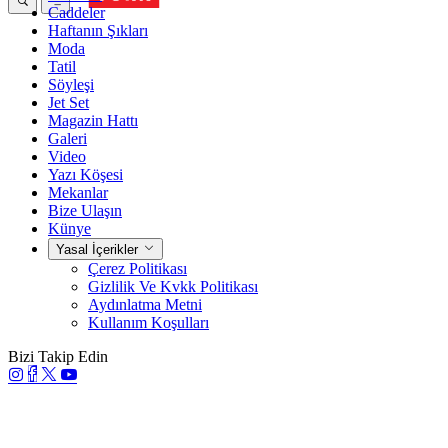
Caddeler
Haftanın Şıkları
Moda
Tatil
Söyleşi
Jet Set
Magazin Hattı
Galeri
Video
Yazı Köşesi
Mekanlar
Bize Ulaşın
Künye
Yasal İçerikler
Çerez Politikası
Gizlilik Ve Kvkk Politikası
Aydınlatma Metni
Kullanım Koşulları
Bizi Takip Edin