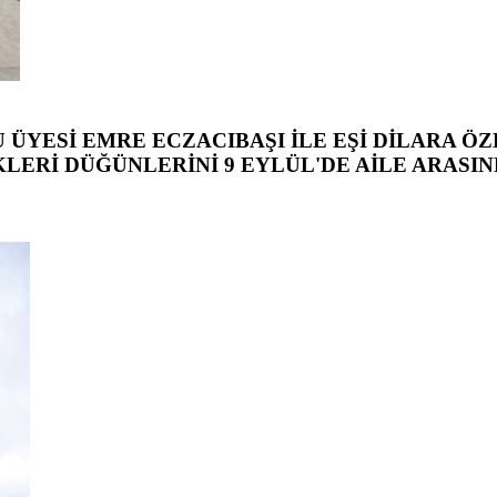
ÜYESİ EMRE ECZACIBAŞI İLE EŞİ DİLARA Ö
KLERİ DÜĞÜNLERİNİ 9 EYLÜL'DE AİLE ARASI