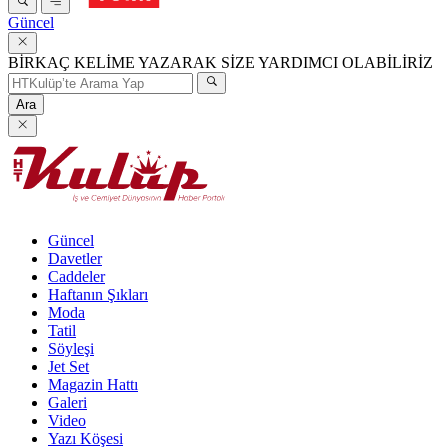
Güncel
BİRKAÇ KELİME YAZARAK SİZE YARDIMCI OLABİLİRİZ
Ara
Güncel
Davetler
Caddeler
Haftanın Şıkları
Moda
Tatil
Söyleşi
Jet Set
Magazin Hattı
Galeri
Video
Yazı Köşesi