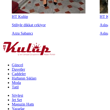
HT Kulüp
HT Ku
Stiliyle dikkat çekiyor
Aslışah
Arzu Sabancı
Aslışa
Güncel
Davetler
Caddeler
Haftanın Şıkları
Moda
Tatil
Söyleşi
Jet Set
Magazin Hattı
Yazarlar