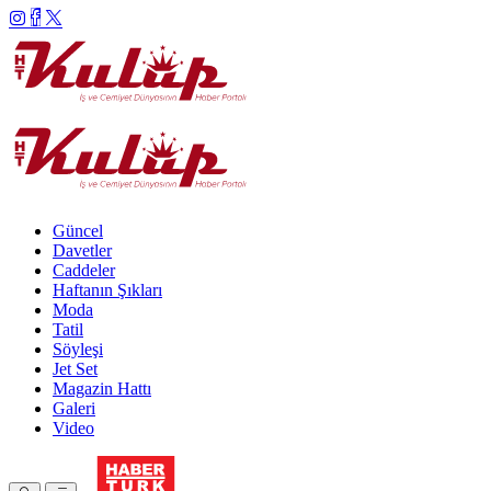
Güncel
Davetler
Caddeler
Haftanın Şıkları
Moda
Tatil
Söyleşi
Jet Set
Magazin Hattı
Galeri
Video