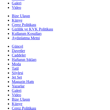
Galeri
Video
Bize Ulaşın
Künye
Çerez Politikası
Gizlilik ve KVK Politikası
Kullanım Koşulları
Aydınlatma Metni
Güncel
Davetler
Caddeler
Haftanın Şıkları
Moda
Tatil
Söyleşi
Jet Set
Magazin Hattı
Yazarlar
Galeri
Video
Bize Ulaşın
Künye
Çerez Politikası