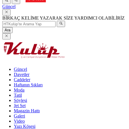
Güncel
BİRKAÇ KELİME YAZARAK SİZE YARDIMCI OLABİLİRİZ
Ara
Güncel
Davetler
Caddeler
Haftanın Şıkları
Moda
Tatil
Söyleşi
Jet Set
Magazin Hattı
Galeri
Video
Yazı Köşesi