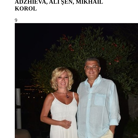
ADZHİEVA, ALİ ŞEN, MİKHAİL
KOROL
9