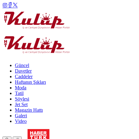
Güncel
Davetler
Caddeler
Haftanın Şıkları
Moda
Tatil
Söyleşi
Jet Set
Magazin Hattı
Galeri
Video