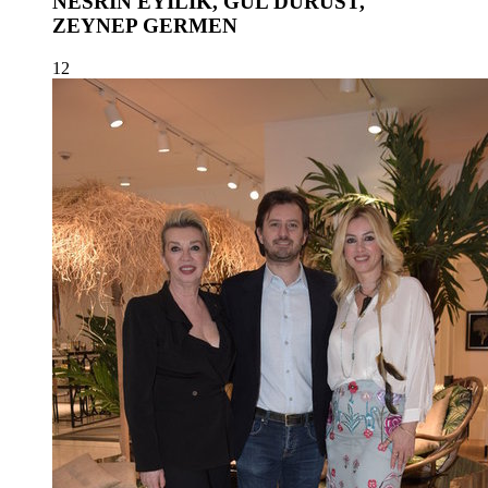
NESRİN EYİLİK, GÜL DÜRÜST,
ZEYNEP GERMEN
12