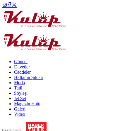
Güncel
Davetler
Caddeler
Haftanın Şıkları
Moda
Tatil
Söyleşi
Jet Set
Magazin Hattı
Galeri
Video