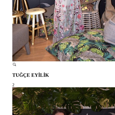
TUĞÇE EYİLİK
2