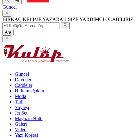
Güncel
BİRKAÇ KELİME YAZARAK SİZE YARDIMCI OLABİLİRİZ
Ara
Güncel
Davetler
Caddeler
Haftanın Şıkları
Moda
Tatil
Söyleşi
Jet Set
Magazin Hattı
Galeri
Video
Yazı Köşesi