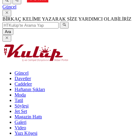
Güncel
BİRKAÇ KELİME YAZARAK SİZE YARDIMCI OLABİLİRİZ
Ara
Güncel
Davetler
Caddeler
Haftanın Şıkları
Moda
Tatil
Söyleşi
Jet Set
Magazin Hattı
Galeri
Video
Yazı Köşesi