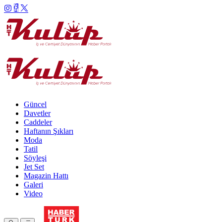
Güncel
Davetler
Caddeler
Haftanın Şıkları
Moda
Tatil
Söyleşi
Jet Set
Magazin Hattı
Galeri
Video