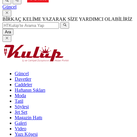
Güncel
BİRKAÇ KELİME YAZARAK SİZE YARDIMCI OLABİLİRİZ
Ara
Güncel
Davetler
Caddeler
Haftanın Şıkları
Moda
Tatil
Söyleşi
Jet Set
Magazin Hattı
Galeri
Video
Yazı Köşesi