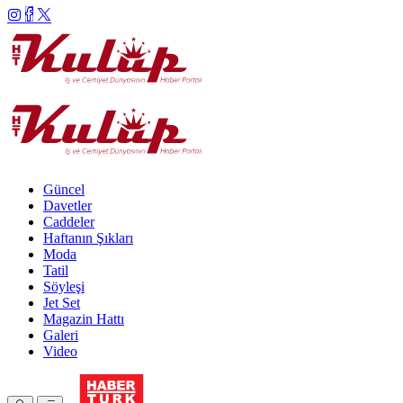
Güncel
Davetler
Caddeler
Haftanın Şıkları
Moda
Tatil
Söyleşi
Jet Set
Magazin Hattı
Galeri
Video