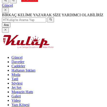
Güncel
BİRKAÇ KELİME YAZARAK SİZE YARDIMCI OLABİLİRİZ
Ara
Güncel
Davetler
Caddeler
Haftanın Şıkları
Moda
Tatil
Söyleşi
Jet Set
Magazin Hattı
Galeri
Video
Yazı Köşesi