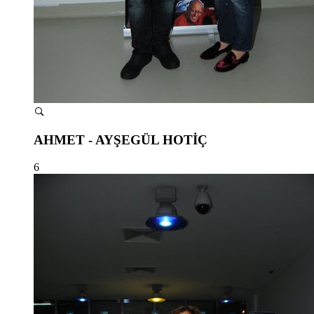
AHMET - AYŞEGÜL HOTİÇ
6