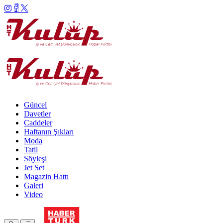
Güncel
Davetler
Caddeler
Haftanın Şıkları
Moda
Tatil
Söyleşi
Jet Set
Magazin Hattı
Galeri
Video